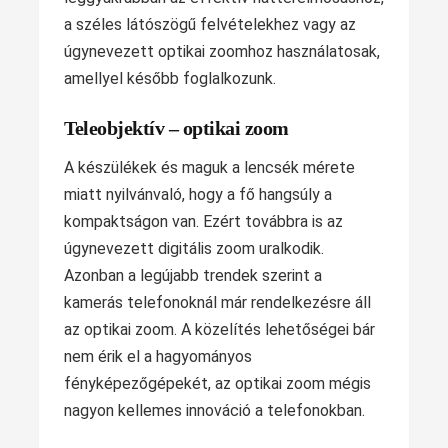
a széles látószögű felvételekhez vagy az
úgynevezett optikai zoomhoz használatosak,
amellyel később foglalkozunk.
Teleobjektív – optikai zoom
A készülékek és maguk a lencsék mérete
miatt nyilvánvaló, hogy a fő hangsúly a
kompaktságon van. Ezért továbbra is az
úgynevezett digitális zoom uralkodik.
Azonban a legújabb trendek szerint a
kamerás telefonoknál már rendelkezésre áll
az optikai zoom. A közelítés lehetőségei bár
nem érik el a hagyományos
fényképezőgépekét, az optikai zoom mégis
nagyon kellemes innováció a telefonokban.