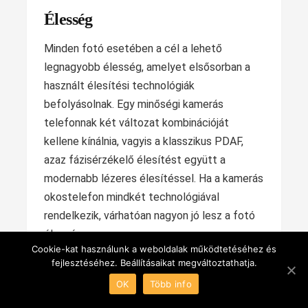
Élesség
Minden fotó esetében a cél a lehető
legnagyobb élesség, amelyet elsősorban a
használt élesítési technológiák
befolyásolnak. Egy minőségi kamerás
telefonnak két változat kombinációját
kellene kínálnia, vagyis a klasszikus PDAF,
azaz fázisérzékelő élesítést együtt a
modernabb lézeres élesítéssel. Ha a kamerás
okostelefon mindkét technológiával
rendelkezik, várhatóan nagyon jó lesz a fotó
élessége.
Cookie-kat használunk a weboldalak működtetéséhez és
fejlesztéséhez. Beállításaikat megváltoztathatja.
Előre beállított módok és
OK
Több info
mesterséges intelligencia