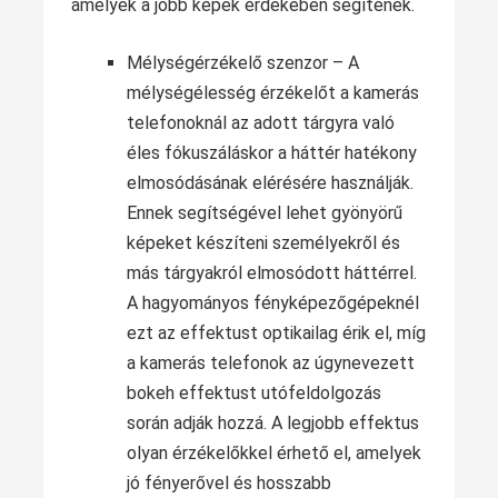
amelyek a jobb képek érdekében segítenek.
Mélységérzékelő szenzor – A
mélységélesség érzékelőt a kamerás
telefonoknál az adott tárgyra való
éles fókuszáláskor a háttér hatékony
elmosódásának elérésére használják.
Ennek segítségével lehet gyönyörű
képeket készíteni személyekről és
más tárgyakról elmosódott háttérrel.
A hagyományos fényképezőgépeknél
ezt az effektust optikailag érik el, míg
a kamerás telefonok az úgynevezett
bokeh effektust utófeldolgozás
során adják hozzá. A legjobb effektus
olyan érzékelőkkel érhető el, amelyek
jó fényerővel és hosszabb