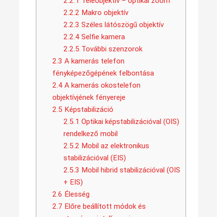
2.2.1
Teleobjektív – optikai zoom
2.2.2
Makro objektív
2.2.3
Széles látószögű objektív
2.2.4
Selfie kamera
2.2.5
További szenzorok
2.3
A kamerás telefon
fényképezőgépének felbontása
2.4
A kamerás okostelefon
objektívjének fényereje
2.5
Képstabilizáció
2.5.1
Optikai képstabilizációval (OIS)
rendelkező mobil
2.5.2
Mobil az elektronikus
stabilizációval (EIS)
2.5.3
Mobil hibrid stabilizációval (OIS
+ EIS)
2.6
Élesség
2.7
Előre beállított módok és