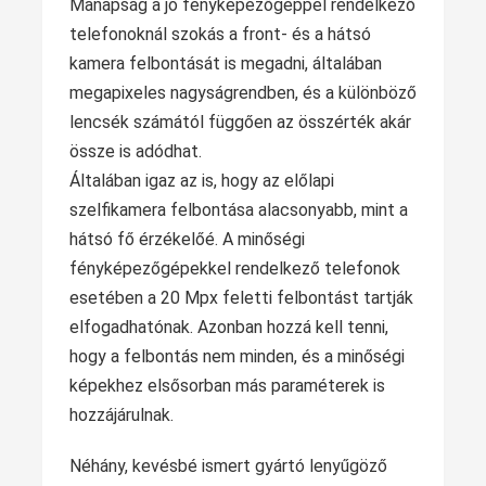
Manapság a jó fényképezőgéppel rendelkező
telefonoknál szokás a front- és a hátsó
kamera felbontását is megadni, általában
megapixeles nagyságrendben, és a különböző
lencsék számától függően az összérték akár
össze is adódhat.
Általában igaz az is, hogy az előlapi
szelfikamera felbontása alacsonyabb, mint a
hátsó fő érzékelőé. A minőségi
fényképezőgépekkel rendelkező telefonok
esetében a 20 Mpx feletti felbontást tartják
elfogadhatónak. Azonban hozzá kell tenni,
hogy a felbontás nem minden, és a minőségi
képekhez elsősorban más paraméterek is
hozzájárulnak.
Néhány, kevésbé ismert gyártó lenyűgöző