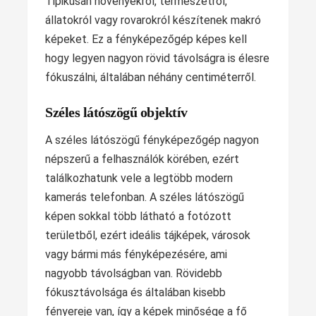
Tipikusan növényekről, természetről,
állatokról vagy rovarokról készítenek makró
képeket. Ez a fényképezőgép képes kell
hogy legyen nagyon rövid távolságra is élesre
fókuszálni, általában néhány centiméterről.
Széles látószögű objektív
A széles látószögű fényképezőgép nagyon
népszerű a felhasználók körében, ezért
találkozhatunk vele a legtöbb modern
kamerás telefonban. A széles látószögű
képen sokkal több látható a fotózott
területből, ezért ideális tájképek, városok
vagy bármi más fényképezésére, ami
nagyobb távolságban van. Rövidebb
fókusztávolsága és általában kisebb
fényereje van, így a képek minősége a fő