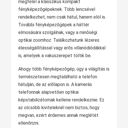
megfelel a klasszikus kompakt
fényképezőgépeknek. Több lencsével
rendelkezhet, nem csak hátul, hanem elöl is.
További fényképezőgépek a háttér
elmosására szolgálnak, vagy a minőségi
optikai zoomhoz. Találkozhatunk lézeres
élességállítással vagy erős villanódiódákkal
is, amelyek a vakuszerepet töltik be.
Ahogy több fényképezőgép, úgy a világítás is
természetesen megtalálható a telefon
hátulján, de az előlapon is. A kamerás
telefonnak alapvetően optikai
képstabilizátornak kellene rendelkeznie. Ez
az olcsóbb kiviteleknél nem biztos, hogy
megvan, ezért érdemes annak meglétét
ellenőrizni.