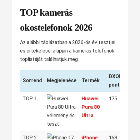
TOP kamerás
okostelefonok 2026
Az alábbi táblázatban a 2026-ös év tesztjei
és értékelései alapján a kamerás telefonok
toplistáját találhatjuk meg.
DXOMARK
Sorrend
Megjelenése
Termék
pontszám
TOP 1
Huawei
175
Pura 80
Ultra
TOP 2
iPhone
168