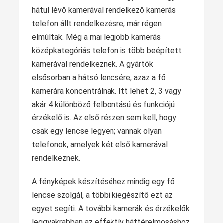
hátul lévő kamerával rendelkező kamerás
telefon állt rendelkezésre, már régen
elmúltak. Még a mai legjobb kamerás
középkategóriás telefon is több beépített
kamerával rendelkeznek. A gyártók
elsősorban a hátsó lencsére, azaz a fő
kamerára koncentrálnak. Itt lehet 2, 3 vagy
akár 4 különböző felbontású és funkciójú
érzékelő is. Az első részen sem kell, hogy
csak egy lencse legyen; vannak olyan
telefonok, amelyek két első kamerával
rendelkeznek.
A fényképek készítéséhez mindig egy fő
lencse szolgál, a többi kiegészítő ezt az
egyet segíti. A további kamerák és érzékelők
leggyakrabban az effektív háttérelmosáshoz,