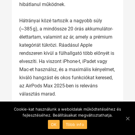
hibátlanul működnek.
Hátrányai közé tartozik a nagyobb súly
(~385 g), a mindössze 20 órás akkumulátor-
élettartam, valamint az ár, amely a prémium
kategóriát tükrözi. Ráadásul Apple
rendszeren kívül a fülhallgató több előnyét is
elveszíti. Ha viszont iPhone-t, iPadet vagy
Mac-et használsz, és a maximális kényelmet,
kiváló hangzást és okos funkciókat keresed,
az AirPods Max 2025-ben is releváns
választás marad.
JBL Tune 760NC
Cookie-kat használunk a weboldalak működtetéséhez és
fejlesztéséhez. Beállításaikat megváltoztathatja.
🎧Árérzékenyeknek: Aktív
OK
Több info
zajszűrés kiváló áron