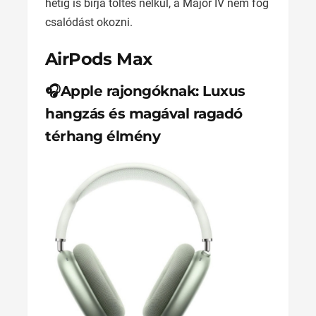
hétig is bírja töltés nélkül, a Major IV nem fog
csalódást okozni.
AirPods Max
🎧Apple rajongóknak: Luxus
hangzás és magával ragadó
térhang élmény