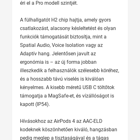
éri el a Pro modell szintjét.
A fülhallgatót H2 chip hajtja, amely gyors
csatlakozást, alacsony késleltetést és olyan
funkciók támogatását biztosítja, mint a
Spatial Audio, Voice Isolation vagy az
Adaptív hang. Jelentősen javult az
ergonómia is – az új forma jobban
illeszkedik a felhasználók szélesebb köréhez,
és a hosszabb távú viselés is kiválóan
kényelmes. A kisebb méretű USB C töltőtok
támogatja a MagSafe-et, és vízállóságot is
kapott (IP54).
Hívásokhoz az AirPods 4 az AAC-ELD
kodeknek köszönhetően kiváló, hangzásban
pedig meglep a tisztaságával és a tágas