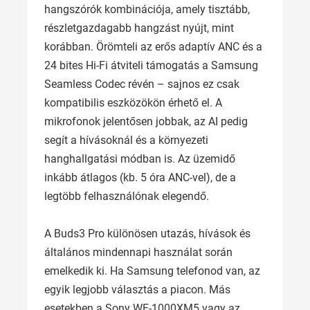
hangszórók kombinációja, amely tisztább,
részletgazdagabb hangzást nyújt, mint
korábban. Örömteli az erős adaptív ANC és a
24 bites Hi-Fi átviteli támogatás a Samsung
Seamless Codec révén – sajnos ez csak
kompatibilis eszközökön érhető el. A
mikrofonok jelentősen jobbak, az AI pedig
segít a hívásoknál és a környezeti
hanghallgatási módban is. Az üzemidő
inkább átlagos (kb. 5 óra ANC-vel), de a
legtöbb felhasználónak elegendő.
A Buds3 Pro különösen utazás, hívások és
általános mindennapi használat során
emelkedik ki. Ha Samsung telefonod van, az
egyik legjobb választás a piacon. Más
esetekben a Sony WF-1000XM5 vagy az