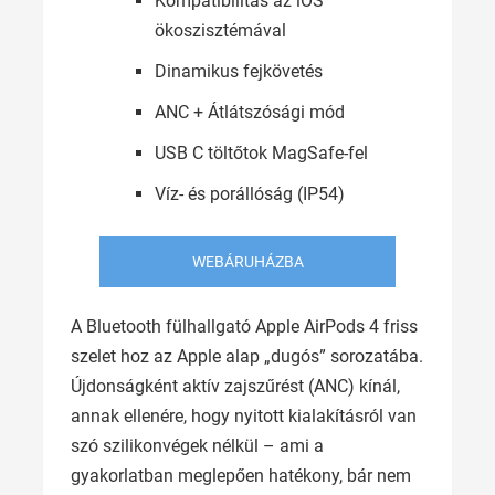
Kompatibilitás az iOS
ökoszisztémával
Dinamikus fejkövetés
ANC + Átlátszósági mód
USB C töltőtok MagSafe-fel
Víz- és porállóság (IP54)
WEBÁRUHÁZBA
A Bluetooth fülhallgató Apple AirPods 4 friss
szelet hoz az Apple alap „dugós” sorozatába.
Újdonságként aktív zajszűrést (ANC) kínál,
annak ellenére, hogy nyitott kialakításról van
szó szilikonvégek nélkül – ami a
gyakorlatban meglepően hatékony, bár nem