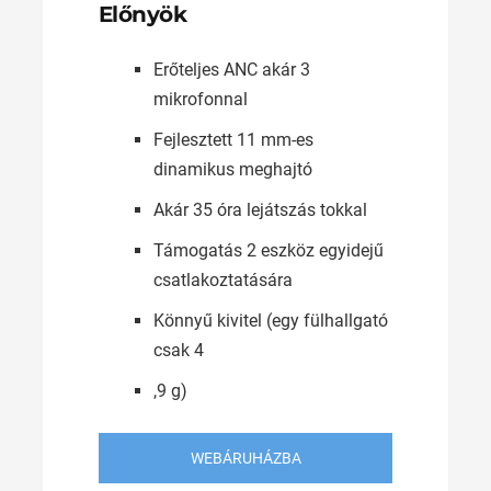
Előnyök
Erőteljes ANC akár 3
mikrofonnal
Fejlesztett 11 mm-es
dinamikus meghajtó
Akár 35 óra lejátszás tokkal
Támogatás 2 eszköz egyidejű
csatlakoztatására
Könnyű kivitel (egy fülhallgató
csak 4
,9 g)
WEBÁRUHÁZBA