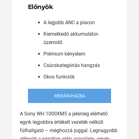
Előnyök
A legjobb ANC a piacon
Kiemelkedő akkumulátor-
üzemidő
Prémium kényelem
Csúcskategóriás hangzás
Okos funkciók
WEBÁRUHÁZBA
A Sony WH 1000XM5 a jelenleg elérhető
egyik legjobbra értékelt vezeték nélküli
fülhallgató – méghozzá joggal. Legnagyobb
előnyük a páratlan aktív zajszűrés, amely