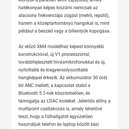
hatékonyan képes kiszűrni nemcsak az
alacsony frekvenciájú zúgást (metró, repülő),
hanem a középtartományú hangokat is, mint
például a beszéd vagy a billentyűk kopogása.
Az előző XM4 modellhez képest könnyebb
konstrukcióval, új V1 processzorral,
továbbfejlesztett hívásmikrofonokkal és új,
nyitottabb és kiegyensúlyozottabb
hangképpel érkezik. Az akkumulátor 30 órát
bír ANC mellett, a kapcsolat stabil a
Bluetooth 5.2-nek köszönhetően, és
támogatja az LDAC kodeket. Jelentős előny a
multipoint csatlakozás is, amely lehetővé
teszi, hogy a fülhallgatót egyszerűen
használjuk telefon és laptop között kézi