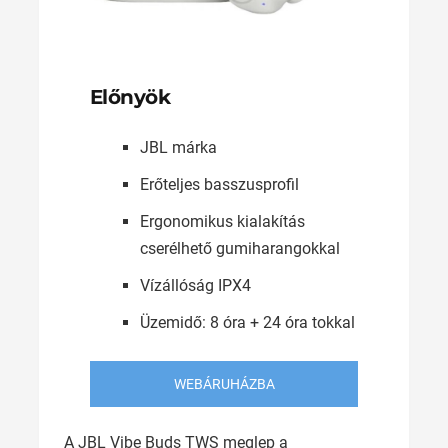
Előnyök
JBL márka
Erőteljes basszusprofil
Ergonomikus kialakítás
cserélhető gumiharangokkal
Vízállóság IPX4
Üzemidő: 8 óra + 24 óra tokkal
WEBÁRUHÁZBA
A JBL Vibe Buds TWS meglep a