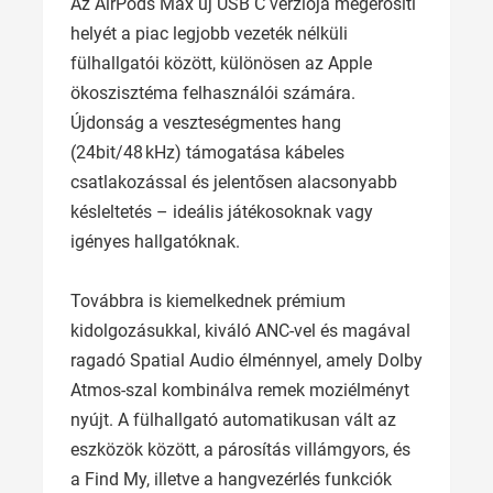
Az AirPods Max új USB C verziója megerősíti
helyét a piac legjobb vezeték nélküli
fülhallgatói között, különösen az Apple
ökoszisztéma felhasználói számára.
Újdonság a veszteségmentes hang
(24bit/48 kHz) támogatása kábeles
csatlakozással és jelentősen alacsonyabb
késleltetés – ideális játékosoknak vagy
igényes hallgatóknak.
Továbbra is kiemelkednek prémium
kidolgozásukkal, kiváló ANC-vel és magával
ragadó Spatial Audio élménnyel, amely Dolby
Atmos-szal kombinálva remek moziélményt
nyújt. A fülhallgató automatikusan vált az
eszközök között, a párosítás villámgyors, és
a Find My, illetve a hangvezérlés funkciók