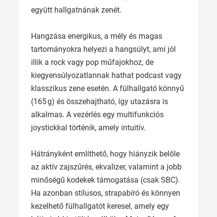
együtt hallgatnának zenét.
Hangzása energikus, a mély és magas
tartományokra helyezi a hangsúlyt, ami jól
illik a rock vagy pop műfajokhoz, de
kiegyensúlyozatlannak hathat podcast vagy
klasszikus zene esetén. A fülhallgató könnyű
(165 g) és összehajtható, így utazásra is
alkalmas. A vezérlés egy multifunkciós
joystickkal történik, amely intuitív.
Hátrányként említhető, hogy hiányzik belőle
az aktív zajszűrés, ekvalizer, valamint a jobb
minőségű kodekek támogatása (csak SBC).
Ha azonban stílusos, strapabíró és könnyen
kezelhető fülhallgatót keresel, amely egy