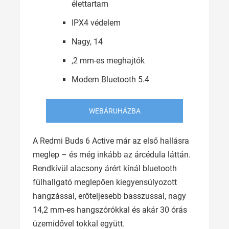
élettartam
IPX4 védelem
Nagy, 14
,2 mm-es meghajtók
Modern Bluetooth 5.4
WEBÁRUHÁZBA
A Redmi Buds 6 Active már az első hallásra
meglep – és még inkább az árcédula láttán.
Rendkívül alacsony árért kínál bluetooth
fülhallgató meglepően kiegyensúlyozott
hangzással, erőteljesebb basszussal, nagy
14,2 mm-es hangszórókkal és akár 30 órás
üzemidővel tokkal együtt.