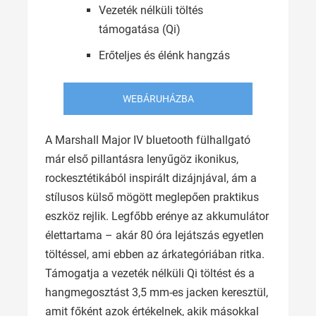
Vezeték nélküli töltés
támogatása (Qi)
Erőteljes és élénk hangzás
WEBÁRUHÁZBA
A Marshall Major IV bluetooth fülhallgató
már első pillantásra lenyűgöz ikonikus,
rockesztétikából inspirált dizájnjával, ám a
stílusos külső mögött meglepően praktikus
eszköz rejlik. Legfőbb erénye az akkumulátor
élettartama – akár 80 óra lejátszás egyetlen
töltéssel, ami ebben az árkategóriában ritka.
Támogatja a vezeték nélküli Qi töltést és a
hangmegosztást 3,5 mm-es jacken keresztül,
amit főként azok értékelnek, akik másokkal