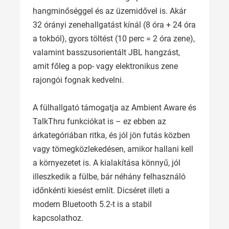
hangminőséggel és az üzemidővel is. Akár
32 órányi zenehallgatást kínál (8 óra + 24 óra
a tokból), gyors töltést (10 perc = 2 óra zene),
valamint basszusorientált JBL hangzást,
amit főleg a pop- vagy elektronikus zene
rajongói fognak kedvelni.
A fülhallgató támogatja az Ambient Aware és
TalkThru funkciókat is – ez ebben az
árkategóriában ritka, és jól jön futás közben
vagy tömegközlekedésen, amikor hallani kell
a környezetet is. A kialakítása könnyű, jól
illeszkedik a fülbe, bár néhány felhasználó
időnkénti kiesést említ. Dicséret illeti a
modern Bluetooth 5.2-t is a stabil
kapcsolathoz.