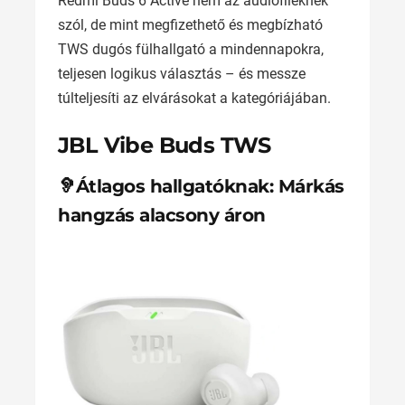
Redmi Buds 6 Active nem az audiofileknek
szól, de mint megfizethető és megbízható
TWS dugós fülhallgató a mindennapokra,
teljesen logikus választás – és messze
túlteljesíti az elvárásokat a kategóriájában.
JBL Vibe Buds TWS
🦻Átlagos hallgatóknak: Márkás
hangzás alacsony áron