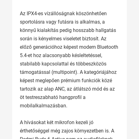
Az IPX4-es vízállóságnak köszönhetően
sportolásra vagy futásra is alkalmas, a
könnyű kialakítás pedig hosszabb hallgatás
során is kényelmes viseletet biztosít. Az
előző generációhoz képest modern Bluetooth
5.4-et hoz alacsonyabb késleltetéssel,
stabilabb kapcsolattal és többeszközös
támogatással (multipoint). A kategóriájához
képest meglepően prémium funkciók közé
tartozik az alap ANC, az átlátszó mód és az
öt testreszabható hangprofil a
mobilalkalmazásban.
A hívásokat két mikrofon kezeli jó
érthetőséggel még zajos környezetben is. A