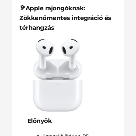
🦻Apple rajongóknak:
Zökkenőmentes integráció és
térhangzás
Előnyök