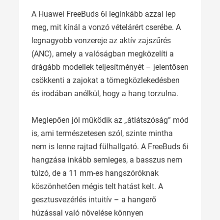
A Huawei FreeBuds 6i leginkább azzal lep
meg, mit kínál a vonzó vételárért cserébe. A
legnagyobb vonzereje az aktív zajszűrés
(ANC), amely a valóságban megközelíti a
drágább modellek teljesítményét – jelentősen
csökkenti a zajokat a tömegközlekedésben
és irodában anélkül, hogy a hang torzulna.
Meglepően jól működik az „átlátszóság” mód
is, ami természetesen szól, szinte mintha
nem is lenne rajtad fülhallgató. A FreeBuds 6i
hangzása inkább semleges, a basszus nem
túlzó, de a 11 mm-es hangszóróknak
köszönhetően mégis telt hatást kelt. A
gesztusvezérlés intuitív – a hangerő
húzással való növelése könnyen