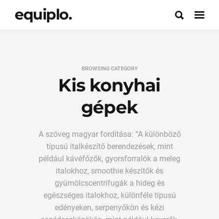
equiplo.
BROWSING CATEGORY
Kis konyhai
gépek
A szöveg magyar fordítása: “A különböző
típusú italkészítő berendezések, mint
például kávéfőzők, gyorsforralók a meleg
italokhoz, smoothie készítők és
gyümölcscentrifugák a hideg és
egészséges italokhoz, különféle típusú
edényeken, serpenyőkön és kézi