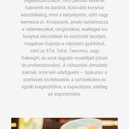
segédeszközökön, mint például keverők,
habverők és darálók, különálló konyhai
készülékekig, mint a kenyérpirító, sütő vagy
kemence át. Kínálatunk, amely tartalmazza
a véleményeket, ranglistákat, esetleges kis
konyhai készülékek és eszközök tesztjeit,
magában foglalja a népszerű gyártókat,
mint az ETA, Tefal, Tescoma, vagy
Delonghi, és azok legjobb modelljeit (olcsó
és professzionális). A választási útmutató
kiemeli, mire kell odafigyelni – tipikusan a
szerkezeti kivitelezésre, a tartozékokra és
egyéb kiegészítőkre, a kapacitásra, esetleg
az ergonómiára.