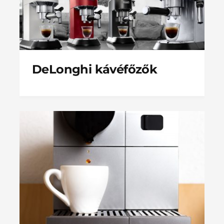
DeLonghi kávéfőzők