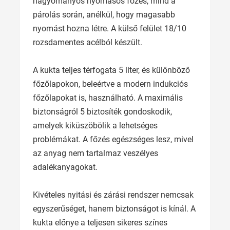
hagyományos nyomásos főzés, mind a
párolás során, anélkül, hogy magasabb
nyomást hozna létre. A külső felület 18/10
rozsdamentes acélból készült.
A kukta teljes térfogata 5 liter, és különböző
főzőlapokon, beleértve a modern indukciós
főzőlapokat is, használható. A maximális
biztonságról 5 biztosíték gondoskodik,
amelyek kiküszöbölik a lehetséges
problémákat. A főzés egészséges lesz, mivel
az anyag nem tartalmaz veszélyes
adalékanyagokat.
Kivételes nyitási és zárási rendszer nemcsak
egyszerűséget, hanem biztonságot is kínál. A
kukta előnye a teljesen sikeres színes