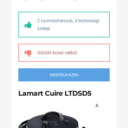
2 nyomásfokozat, 4 biztonsági
szelep
Gőzölő kosár nélkül
WEBÁRUHÁZBA
Lamart Cuire LTDSD5
A