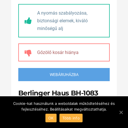
A nyomás szabályozása,
biztonsági elemek, kiváló
minőségű alj
Gőzölő kosár hiánya
WEBÁRUHÁZBA
Berlinger Haus BH-1083
Cookie-kat használunk a weboldalak működtetéséhez és
Kukta
fejlesztéséhez. Beállításaikat megváltoztathatja.
OK
Több info