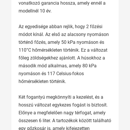
vonatkozó garancia hossza, amely ennél a
modellnél 10 év.
Az egyedisége abban rejlik, hogy 2 főzési
módot kínál. Az első az alacsony nyomáson
történő főzés, amely 50 kPa nyomáson és
110°C hőmérsékleten történik. Ez a változat
főleg zöldségekhez ajánlott. A húsokhoz a
második mód alkalmas, amely 80 kPa
nyomáson és 117 Celsius-fokos
hőmérsékleten történik.
Két fogantyú megkönnyíti a kezelést, és a
hosszú változat egykezes fogást is biztosít.
Előnye a megfelelően nagy térfogat, amely
összesen 6 liter. A tartozékok között található
egy gőzkosár is, amely kifejezetten