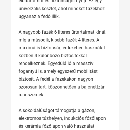
élettartamot és biztonságot nyújt. Ez egy
univerzális készlet, ahol mindkét fazékhoz
ugyanaz a fedő illik.
A nagyobb fazék 6 literes űrtartalmat kínál,
míg a második, kisebb fazék 4 literes. A
maximális biztonság érdekében használat
közben 4 különböző biztosítékkal
rendelkeznek. Egyedülálló a masszív
fogantyú is, amely egyszerű mobilitást
biztosít. A fedél a fazekakon nagyon
szorosan tart, köszönhetően a bajonettzár
rendszernek.
A sokoldalúságot támogatja a gázon,
elektromos tűzhelyen, indukciós főzőlapon
és kerámia főzőlapon való használat