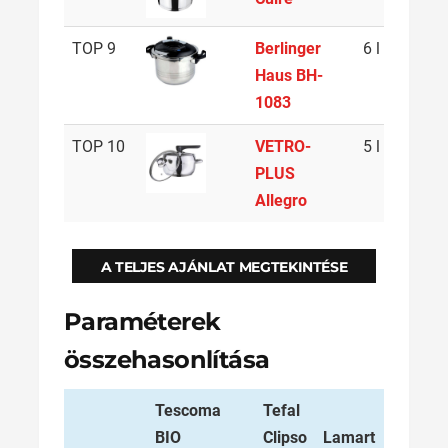
TOP 9
Berlinger
6 l
Haus BH-
1083
TOP 10
VETRO-
5 l
PLUS
Allegro
A TELJES AJÁNLAT MEGTEKINTÉSE
Paraméterek
összehasonlítása
Tescoma
Tefal
BIO
Clipso
Lamart
Tesc