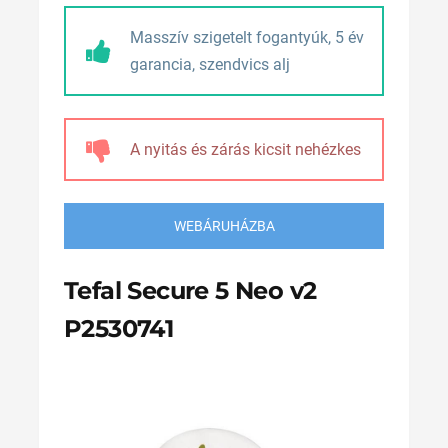
Masszív szigetelt fogantyúk, 5 év
garancia, szendvics alj
A nyitás és zárás kicsit nehézkes
WEBÁRUHÁZBA
Tefal Secure 5 Neo v2
P2530741