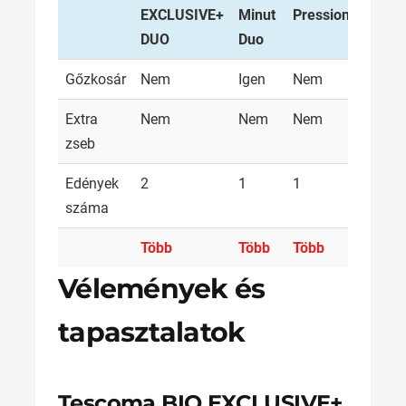
EXCLUSIVE+
Minut
Pression
Magn
DUO
Duo
Gőzkosár
Nem
Igen
Nem
Nem
Extra
Nem
Nem
Nem
Nem
zseb
Edények
2
1
1
1
száma
Több
Több
Több
Több
Vélemények és
tapasztalatok
Tescoma BIO EXCLUSIVE+