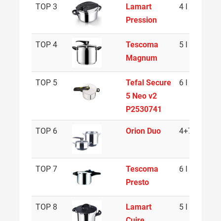
TOP 3
Lamart
4 l
Pression
TOP 4
Tescoma
5 l
Magnum
TOP 5
Tefal Secure
6 l
5 Neo v2
P2530741
TOP 6
Orion Duo
4+7 l
TOP 7
Tescoma
6 l
Presto
TOP 8
Lamart
5 l
Cuire