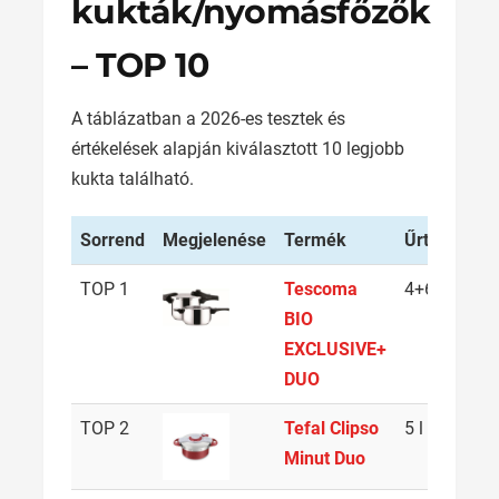
kukták/nyomásfőzők
– TOP 10
A táblázatban a 2026-es tesztek és
értékelések alapján kiválasztott 10 legjobb
kukta található.
Sorrend
Megjelenése
Termék
Űrtartalom
TOP 1
Tescoma
4+6 l
BIO
EXCLUSIVE+
DUO
TOP 2
Tefal Clipso
5 l
Minut Duo