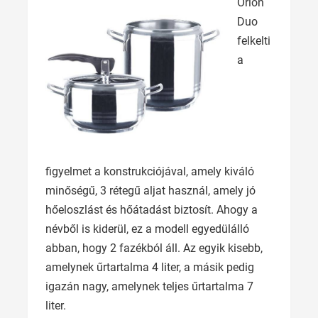
Orion
Duo
felkelti
a
figyelmet a konstrukciójával, amely kiváló
minőségű, 3 rétegű aljat használ, amely jó
hőeloszlást és hőátadást biztosít. Ahogy a
névből is kiderül, ez a modell egyedülálló
abban, hogy 2 fazékból áll. Az egyik kisebb,
amelynek űrtartalma 4 liter, a másik pedig
igazán nagy, amelynek teljes űrtartalma 7
liter.