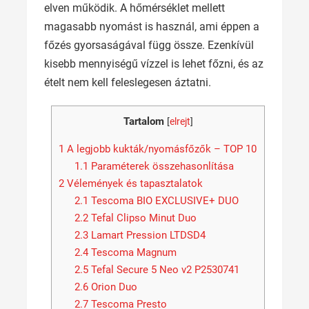
elven működik. A hőmérséklet mellett
magasabb nyomást is használ, ami éppen a
főzés gyorsaságával függ össze. Ezenkívül
kisebb mennyiségű vízzel is lehet főzni, és az
ételt nem kell feleslegesen áztatni.
Tartalom
[
elrejt
]
1
A legjobb kukták/nyomásfőzők – TOP 10
1.1
Paraméterek összehasonlítása
2
Vélemények és tapasztalatok
2.1
Tescoma BIO EXCLUSIVE+ DUO
2.2
Tefal Clipso Minut Duo
2.3
Lamart Pression LTDSD4
2.4
Tescoma Magnum
2.5
Tefal Secure 5 Neo v2 P2530741
2.6
Orion Duo
2.7
Tescoma Presto