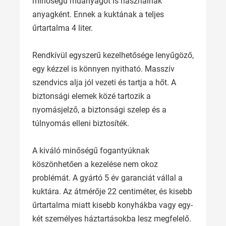
minőségű műanyagot is használnak
anyagként. Ennek a kuktának a teljes
űrtartalma 4 liter.
Rendkívül egyszerű kezelhetősége lenyűgöző,
egy kézzel is könnyen nyitható. Masszív
szendvics alja jól vezeti és tartja a hőt. A
biztonsági elemek közé tartozik a
nyomásjelző, a biztonsági szelep és a
túlnyomás elleni biztosíték.
A kiváló minőségű fogantyúknak
köszönhetően a kezelése nem okoz
problémát. A gyártó 5 év garanciát vállal a
kuktára. Az átmérője 22 centiméter, és kisebb
űrtartalma miatt kisebb konyhákba vagy egy-
két személyes háztartásokba lesz megfelelő.