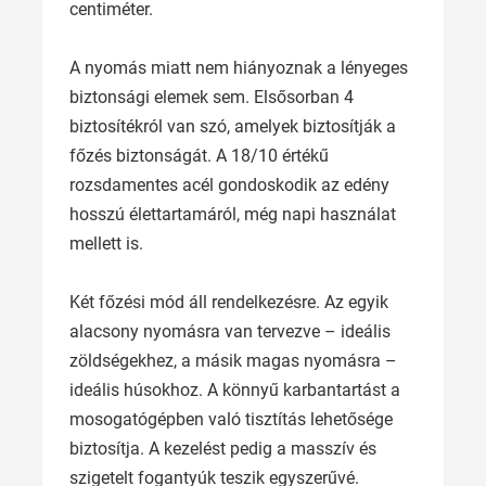
centiméter.
A nyomás miatt nem hiányoznak a lényeges
biztonsági elemek sem. Elsősorban 4
biztosítékról van szó, amelyek biztosítják a
főzés biztonságát. A 18/10 értékű
rozsdamentes acél gondoskodik az edény
hosszú élettartamáról, még napi használat
mellett is.
Két főzési mód áll rendelkezésre. Az egyik
alacsony nyomásra van tervezve – ideális
zöldségekhez, a másik magas nyomásra –
ideális húsokhoz. A könnyű karbantartást a
mosogatógépben való tisztítás lehetősége
biztosítja. A kezelést pedig a masszív és
szigetelt fogantyúk teszik egyszerűvé.