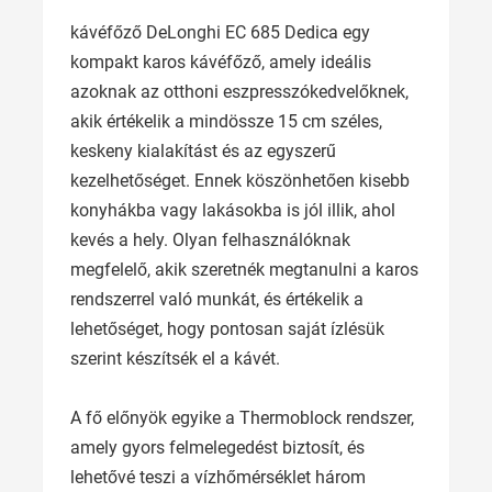
kávéfőző DeLonghi EC 685 Dedica egy
kompakt karos kávéfőző, amely ideális
azoknak az otthoni eszpresszókedvelőknek,
akik értékelik a mindössze 15 cm széles,
keskeny kialakítást és az egyszerű
kezelhetőséget. Ennek köszönhetően kisebb
konyhákba vagy lakásokba is jól illik, ahol
kevés a hely. Olyan felhasználóknak
megfelelő, akik szeretnék megtanulni a karos
rendszerrel való munkát, és értékelik a
lehetőséget, hogy pontosan saját ízlésük
szerint készítsék el a kávét.
A fő előnyök egyike a Thermoblock rendszer,
amely gyors felmelegedést biztosít, és
lehetővé teszi a vízhőmérséklet három