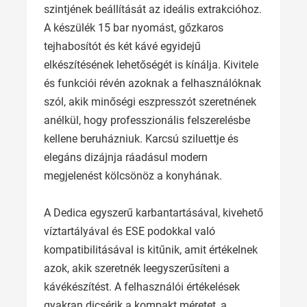
szintjének beállítását az ideális extrakcióhoz.
A készülék 15 bar nyomást, gőzkaros
tejhabosítót és két kávé egyidejű
elkészítésének lehetőségét is kínálja. Kivitele
és funkciói révén azoknak a felhasználóknak
szól, akik minőségi eszpresszót szeretnének
anélkül, hogy professzionális felszerelésbe
kellene beruházniuk. Karcsú sziluettje és
elegáns dizájnja ráadásul modern
megjelenést kölcsönöz a konyhának.
A Dedica egyszerű karbantartásával, kivehető
víztartályával és ESE podokkal való
kompatibilitásával is kitűnik, amit értékelnek
azok, akik szeretnék leegyszerűsíteni a
kávékészítést. A felhasználói értékelések
gyakran dicsérik a kompakt méretet, a