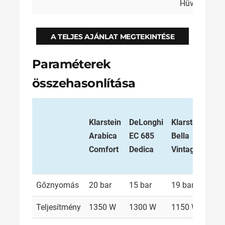
Hüvelyek
A TELJES AJÁNLAT MEGTEKINTÉSE
Paraméterek
összehasonlítása
Klarstein
DeLonghi
Klarstein
Sza
Arabica
EC 685
Bella
SZV
Comfort
Dedica
Vintage
612
Gőznyomás
20 bar
15 bar
19 bar
4 b
Teljesítmény
1350 W
1300 W
1150 W
800