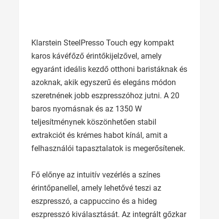
Klarstein SteelPresso Touch egy kompakt
karos kávéfőző érintőkijelzővel, amely
egyaránt ideális kezdő otthoni baristáknak és
azoknak, akik egyszerű és elegáns módon
szeretnének jobb eszpresszóhoz jutni. A 20
baros nyomásnak és az 1350 W
teljesítménynek köszönhetően stabil
extrakciót és krémes habot kínál, amit a
felhasználói tapasztalatok is megerősítenek.
Fő előnye az intuitív vezérlés a színes
érintőpanellel, amely lehetővé teszi az
eszpresszó, a cappuccino és a hideg
eszpresszó kiválasztását. Az integrált gőzkar