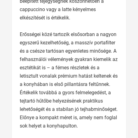
beépített tejegységnek köszönhetően a
cappuccino vagy a latte kényelmes
elkészítését is értékelik.
Erősségei közé tartozik elsősorban a nagyon
egyszerű kezelhetőség, a masszív portafilter
és a csésze tartósan egyenletes minősége. A
felhasználói vélemények gyakran kiemelik az
esztétikát is – a fémes részletek és a
letisztult vonalak prémium hatást keltenek és
a konyhában is első pillantásra feltűnnek.
Értékelik továbbá a gyors felmelegedést, a
tejtartó hűtőbe helyezésének praktikus
lehetőségét és a stabilan jó tejhabminőséget.
Előnye a kompakt méret is, amely nem foglal
sok helyet a konyhapulton.