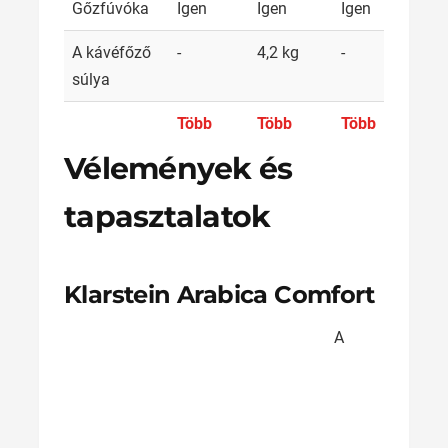
Gőzfúvóka
Igen
Igen
Igen
Ne
A kávéfőző
-
4,2 kg
-
3 k
súlya
Több
Több
Több
Töb
Vélemények és
tapasztalatok
Klarstein Arabica Comfort
A