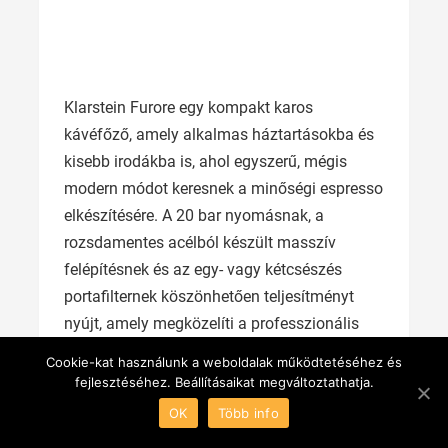
Klarstein Furore egy kompakt karos
kávéfőző, amely alkalmas háztartásokba és
kisebb irodákba is, ahol egyszerű, mégis
modern módot keresnek a minőségi espresso
elkészítésére. A 20 bar nyomásnak, a
rozsdamentes acélból készült masszív
felépítésnek és az egy- vagy kétcsészés
portafilternek köszönhetően teljesítményt
nyújt, amely megközelíti a professzionális
készülékekét. Érintésvezérlése és elegáns
Cookie-kat használunk a weboldalak működtetéséhez és
kialakítása remek választássá teszi azok
fejlesztéséhez. Beállításaikat megváltoztathatja.
számára, akik értékelik az intuitív
OK
Több info
használatot és a letisztult megjelenést.