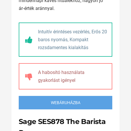
mindennapi kávés rituálékhoz, nagyon jó
ár‑érték aránnyal.
Intuitív érintéses vezérlés, Erős 20
baros nyomás, Kompakt
rozsdamentes kialakítás
A habosító használata
gyakorlást igényel
WEBÁRUHÁZBA
Sage SES878 The Barista