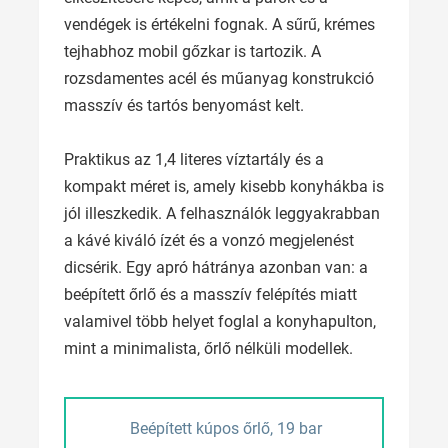
vendégek is értékelni fognak. A sűrű, krémes
tejhabhoz mobil gőzkar is tartozik. A
rozsdamentes acél és műanyag konstrukció
masszív és tartós benyomást kelt.
Praktikus az 1,4 literes víztartály és a
kompakt méret is, amely kisebb konyhákba is
jól illeszkedik. A felhasználók leggyakrabban
a kávé kiváló ízét és a vonzó megjelenést
dicsérik. Egy apró hátránya azonban van: a
beépített őrlő és a masszív felépítés miatt
valamivel több helyet foglal a konyhapulton,
mint a minimalista, őrlő nélküli modellek.
Beépített kúpos őrlő, 19 bar