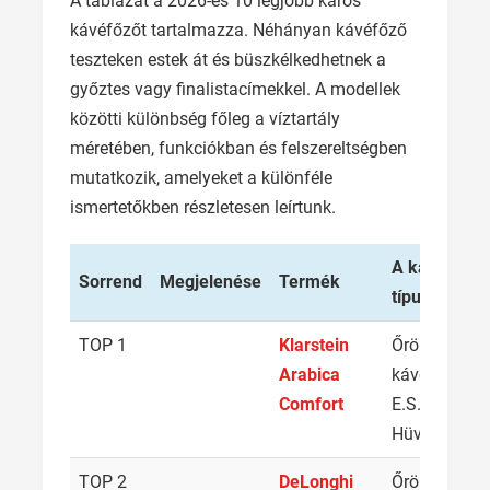
A táblázat a 2026-es 10 legjobb karos
kávéfőzőt tartalmazza. Néhányan kávéfőző
teszteken estek át és büszkélkedhetnek a
győztes vagy finalistacímekkel. A modellek
közötti különbség főleg a víztartály
méretében, funkciókban és felszereltségben
mutatkozik, amelyeket a különféle
ismertetőkben részletesen leírtunk.
A kávé
V
Sorrend
Megjelenése
Termék
típusa
k
TOP 1
Klarstein
Őrölt
1
Arabica
kávé /
Comfort
E.S.E.
Hüvelyek
TOP 2
DeLonghi
Őrölt
1