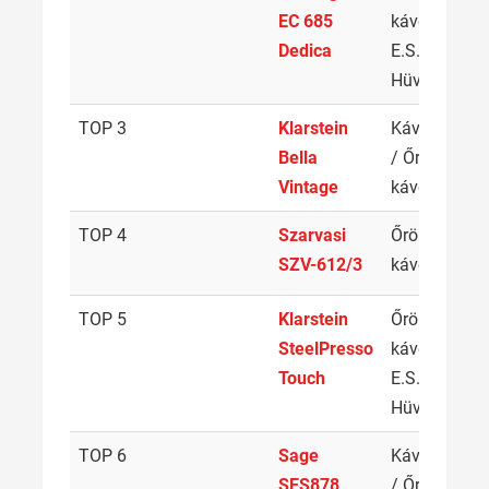
EC 685
kávé /
Dedica
E.S.E.
Hüvelyek
TOP 3
Klarstein
Kávébab
1
Bella
/ Őrölt
Vintage
kávé
TOP 4
Szarvasi
Őrölt
0
SZV-612/3
kávé
TOP 5
Klarstein
Őrölt
1
SteelPresso
kávé /
Touch
E.S.E.
Hüvelyek
TOP 6
Sage
Kávébab
2
SES878
/ Őrölt