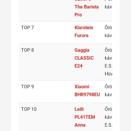
The Barista
kávé
Pro
TOP 7
Klarstein
Őrölt
0
Furore
kávé
TOP 8
Gaggia
Őrölt
2
CLASSIC
kávé /
E24
E.S.E.
Hüvelyek
TOP 9
Xiaomi
Őrölt
1
BHR9798EU
kávé
TOP 10
Lelit
Őrölt
2
PL41TEM
kávé /
Anna
E.S.E.