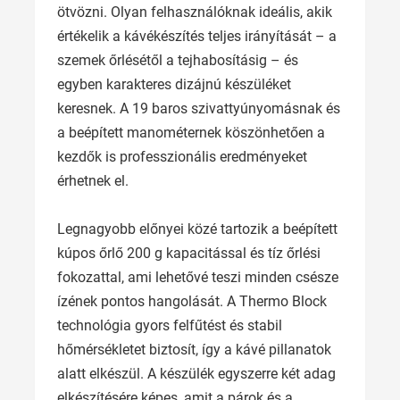
ötvözni. Olyan felhasználóknak ideális, akik
értékelik a kávékészítés teljes irányítását – a
szemek őrlésétől a tejhabosításig – és
egyben karakteres dizájnú készüléket
keresnek. A 19 baros szivattyúnyomásnak és
a beépített manométernek köszönhetően a
kezdők is professzionális eredményeket
érhetnek el.
Legnagyobb előnyei közé tartozik a beépített
kúpos őrlő 200 g kapacitással és tíz őrlési
fokozattal, ami lehetővé teszi minden csésze
ízének pontos hangolását. A Thermo Block
technológia gyors felfűtést és stabil
hőmérsékletet biztosít, így a kávé pillanatok
alatt elkészül. A készülék egyszerre két adag
elkészítésére képes, amit a párok és a