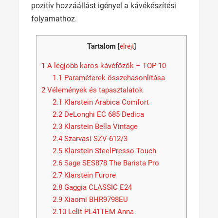
pozitív hozzáállást igényel a kávékészítési
folyamathoz.
Tartalom
[
elrejt
]
1
A legjobb karos kávéfőzők – TOP 10
1.1
Paraméterek összehasonlítása
2
Vélemények és tapasztalatok
2.1
Klarstein Arabica Comfort
2.2
DeLonghi EC 685 Dedica
2.3
Klarstein Bella Vintage
2.4
Szarvasi SZV-612/3
2.5
Klarstein SteelPresso Touch
2.6
Sage SES878 The Barista Pro
2.7
Klarstein Furore
2.8
Gaggia CLASSIC E24
2.9
Xiaomi BHR9798EU
2.10
Lelit PL41TEM Anna