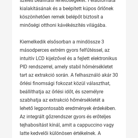
széles beállítási lehetőségeket. Félautomata
kialakításának és a beépített kúpos őrlőnek
köszönhetően remek belépőt biztosít a
minőségi otthoni kávékészítés világába.
Kiemelkedik elsősorban a mindössze 3
másodperces extrém gyors felfűtéssel, az
intuitív LCD kijelzővel és a fejlett elektronikus
PID rendszerrel, amely stabil hőmérsékletet
tart az extrakció során. A felhasználó akár 30
őrlési finomsági fokozat közül választhat,
beállíthatja az őrlési időt, és személyre
szabhatja az extrakció hőmérsékletét a
lehető legpontosabb eredmények érdekében.
Az integrált gőzrendszer gyors és erőteljes
tejhabosítást kínál, amit a cappuccino vagy
latte kedvelői különösen értékelnek. A