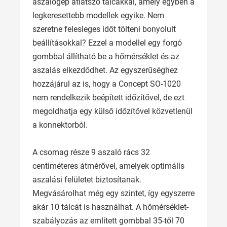
aszalógép átlátszó tálcákkal, amely egyben a
legkeresettebb modellek egyike. Nem
szeretne felesleges időt tölteni bonyolult
beállításokkal? Ezzel a modellel egy forgó
gombbal állítható be a hőmérséklet és az
aszalás elkezdődhet. Az egyszerűséghez
hozzájárul az is, hogy a Concept SO-1020
nem rendelkezik beépített időzítővel, de ezt
megoldhatja egy külső időzítővel közvetlenül
a konnektorból.
A csomag része 9 aszaló rács 32
centiméteres átmérővel, amelyek optimális
aszalási felületet biztosítanak.
Megvásárolhat még egy szintet, így egyszerre
akár 10 tálcát is használhat. A hőmérséklet-
szabályozás az említett gombbal 35-től 70