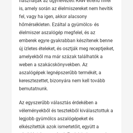
használják az úgynevezett RAW étrend hívei
is, amely során az élelmiszereket nem hevítik
fel, vagy ha igen, akkor alacsony
hőmérsékleten. Ezáltal a gyümölcs- és
élelmiszer aszalógép megfelel, és az
emberek egyre gyakrabban készítenek benne
új ízletes ételeket, és osztják meg receptjeiket,
amelyekből ma már százak találhatók a
weben a szakácskönyvekben. Az
aszalógépek legnépszerűbb termékét, a
keresztezettet, bizonyára nem kell tovább
bemutatnunk.
Az egyszerűbb választás érdekében a
véleményekből és tesztekből kiválasztottuk a
legjobb gyümölcs aszalógépeket és
elkészítettük azok ismertetőit, együtt a