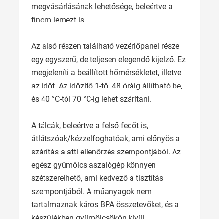
megvásárlásának lehetősége, beleértve a
finom lemezt is.
Az alsó részen található vezérlőpanel része
egy egyszerű, de teljesen elegendő kijelző. Ez
megjeleníti a beállított hőmérsékletet, illetve
az időt. Az időzítő 1-től 48 óráig állítható be,
és 40 °C-tól 70 °C-ig lehet szárítani.
A tálcák, beleértve a felső fedőt is,
átlátszóak/kézzelfoghatóak, ami előnyös a
szárítás alatti ellenőrzés szempontjából. Az
egész gyümölcs aszalógép könnyen
szétszerelhető, ami kedvező a tisztítás
szempontjából. A műanyagok nem
tartalmaznak káros BPA összetevőket, és a
készülékben gyümölcsökön kívül