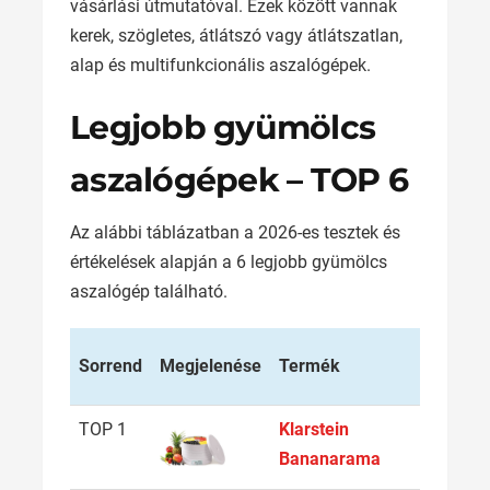
vásárlási útmutatóval. Ezek között vannak
kerek, szögletes, átlátszó vagy átlátszatlan,
alap és multifunkcionális aszalógépek.
Legjobb gyümölcs
aszalógépek – TOP 6
Az alábbi táblázatban a 2026-es tesztek és
értékelések alapján a 6 legjobb gyümölcs
aszalógép található.
Tálcák
Sorrend
Megjelenése
Termék
száma
TOP 1
Klarstein
6
Bananarama