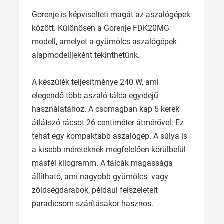
Gorenje is képviselteti magát az aszalógépek
között. Különösen a Gorenje FDK20MG
modell, amelyet a gyümölcs aszalógépek
alapmodelljeként tekinthetünk.
A készülék teljesítménye 240 W, ami
elegendő több aszaló tálca egyidejű
használatához. A csomagban kap 5 kerek
átlátszó rácsot 26 centiméter átmérővel. Ez
tehát egy kompaktabb aszalógép. A súlya is
a kisebb méreteknek megfelelően körülbelül
másfél kilogramm. A tálcák magassága
állítható, ami nagyobb gyümölcs- vagy
zöldségdarabok, például felszeletelt
paradicsom szárításakor hasznos.