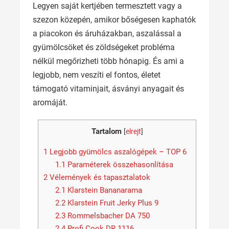
Legyen saját kertjében termesztett vagy a
szezon közepén, amikor bőségesen kaphatók
a piacokon és áruházakban, aszalással a
gyümölcsöket és zöldségeket probléma
nélkül megőrizheti több hónapig. És ami a
legjobb, nem veszíti el fontos, életet
támogató vitaminjait, ásványi anyagait és
aromáját.
Tartalom
[
elrejt
]
1
Legjobb gyümölcs aszalógépek – TOP 6
1.1
Paraméterek összehasonlítása
2
Vélemények és tapasztalatok
2.1
Klarstein Bananarama
2.2
Klarstein Fruit Jerky Plus 9
2.3
Rommelsbacher DA 750
2.4
Profi Cook DR 1116