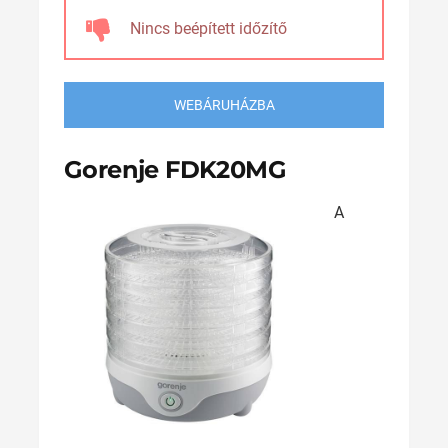
Nincs beépített időzítő
WEBÁRUHÁZBA
Gorenje FDK20MG
A