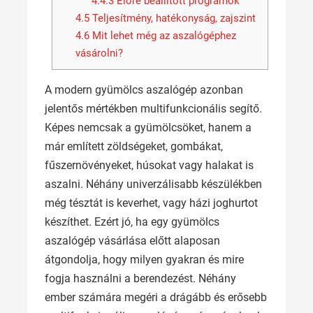
4.4.3
Előre beállított programok
4.5
Teljesítmény, hatékonyság, zajszint
4.6
Mit lehet még az aszalógéphez
vásárolni?
A modern gyümölcs aszalógép azonban
jelentős mértékben multifunkcionális segítő.
Képes nemcsak a gyümölcsöket, hanem a
már említett zöldségeket, gombákat,
fűszernövényeket, húsokat vagy halakat is
aszalni. Néhány univerzálisabb készülékben
még tésztát is keverhet, vagy házi joghurtot
készíthet. Ezért jó, ha egy gyümölcs
aszalógép vásárlása előtt alaposan
átgondolja, hogy milyen gyakran és mire
fogja használni a berendezést. Néhány
ember számára megéri a drágább és erősebb