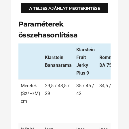
A TELJES AJÁNLAT MEGTEKINTÉSE
Paraméterek
összehasonlítása
Klarstein
Klarstein
Fruit
Rommelsbach
Bananarama
Jerky
DA 750
Plus 9
Méretek
29,5 / 43,5 /
35 / 45 /
34,5 / 33 / 34,
(Sz/H/M)
29
42
cm