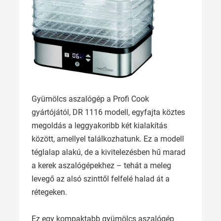
Gyümölcs aszalógép a Profi Cook
gyártójától, DR 1116 modell, egyfajta köztes
megoldás a leggyakoribb két kialakítás
között, amellyel találkozhatunk. Ez a modell
téglalap alakú, de a kivitelezésben hű marad
a kerek aszalógépekhez – tehát a meleg
levegő az alsó szinttől felfelé halad át a
rétegeken.
Ez egy kompaktabb gyümölcs aszalógép