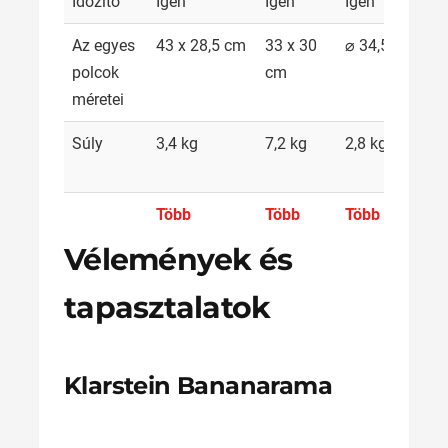
Időzítő
Igen
Igen
Igen
Az egyes
43 x 28,5 cm
33 x 30
⌀ 34,5 cm
polcok
cm
méretei
Súly
3,4 kg
7,2 kg
2,8 kg
Több
Több
Több
Vélemények és
tapasztalatok
Klarstein Bananarama