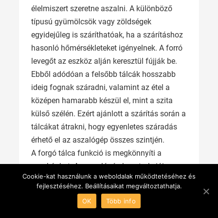
élelmiszert szeretne aszalni. A különböző
típusú gyümölcsök vagy zöldségek
egyidejűleg is száríthatóak, ha a szárításhoz
hasonló hőmérsékleteket igényelnek. A forró
levegőt az eszköz alján keresztül fújják be.
Ebből adódóan a felsőbb tálcák hosszabb
ideig fognak száradni, valamint az étel a
középen hamarabb készül el, mint a szita
külső szélén. Ezért ajánlott a szárítás során a
tálcákat átrakni, hogy egyenletes száradás
érhető el az aszalógép összes szintjén.
A forgó tálca funkció is megkönnyíti a
munkánkat. Az aszalógép konstrukciója
Cookie-kat használunk a weboldalak működtetéséhez és
tartalmaz egy motort, ami lassan forgatja a
fejlesztéséhez. Beállításaikat megváltoztathatja.
tálcákat. A forgó sziták okosan tervezett
OK
Több info
lyukakkal rendelkeznek, így a forró levegő