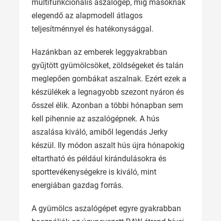
multifunkcionális aszalógép, míg másoknak
elegendő az alapmodell átlagos
teljesítménnyel és hatékonysággal.
Hazánkban az emberek leggyakrabban
gyűjtött gyümölcsöket, zöldségeket és talán
meglepően gombákat aszalnak. Ezért ezek a
készülékek a legnagyobb szezont nyáron és
ősszel élik. Azonban a többi hónapban sem
kell pihennie az aszalógépnek. A hús
aszalása kiváló, amiből legendás Jerky
készül. Ily módon aszalt hús újra hónapokig
eltartható és például kirándulásokra és
sporttevékenységekre is kiváló, mint
energiában gazdag forrás.
A gyümölcs aszalógépet egyre gyakrabban