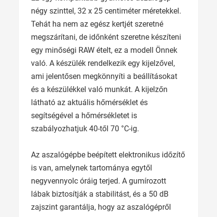
négy szinttel, 32 x 25 centiméter méretekkel.
Tehát ha nem az egész kertjét szeretné
megszárítani, de időnként szeretne készíteni
egy minőségi RAW ételt, ez a modell Önnek
való. A készülék rendelkezik egy kijelzővel,
ami jelentősen megkönnyíti a beállításokat
és a készülékkel való munkát. A kijelzőn
látható az aktuális hőmérséklet és
segítségével a hőmérsékletet is
szabályozhatjuk 40-től 70 °C-ig.
Az aszalógépbe beépített elektronikus időzítő
is van, amelynek tartománya egytől
negyvennyolc óráig terjed. A gumírozott
lábak biztosítják a stabilitást, és a 50 dB
zajszint garantálja, hogy az aszalógépről