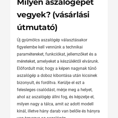
Milyen aszalógépet
vegyek? (vásárlási
útmutató)
Új gyümölcs aszalógép választásakor
figyelembe kell vennünk a technikai
paramétereket, funkciókat, jellemzőket és a
méreteket, amelyeket a készüléktől elvárunk.
Előfordult már, hogy a képen nagynak tűnő
aszalógép a doboz kibontása után kicsinek
bizonyult, és fordítva. Kerülje el ezt a
felesleges csalódást, mérje meg a helyet,
ahol az aszalógép állni fog, és képzelje el,
milyen nagy a tálca, amit az adott modell
kínál, illetve hány darab van belőle és hányra