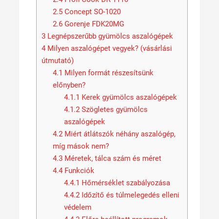
2.5
Concept SO-1020
2.6
Gorenje FDK20MG
3
Legnépszerűbb gyümölcs aszalógépek
4
Milyen aszalógépet vegyek? (vásárlási
útmutató)
4.1
Milyen formát részesítsünk
előnyben?
4.1.1
Kerek gyümölcs aszalógépek
4.1.2
Szögletes gyümölcs
aszalógépek
4.2
Miért átlátszók néhány aszalógép,
míg mások nem?
4.3
Méretek, tálca szám és méret
4.4
Funkciók
4.4.1
Hőmérséklet szabályozása
4.4.2
Időzítő és túlmelegedés elleni
védelem