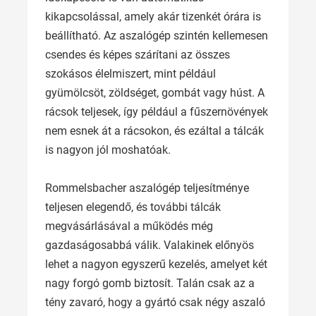
kikapcsolással, amely akár tizenkét órára is
beállítható. Az aszalógép szintén kellemesen
csendes és képes szárítani az összes
szokásos élelmiszert, mint például
gyümölcsöt, zöldséget, gombát vagy húst. A
rácsok teljesek, így például a fűszernövények
nem esnek át a rácsokon, és ezáltal a tálcák
is nagyon jól moshatóak.
Rommelsbacher aszalógép teljesítménye
teljesen elegendő, és további tálcák
megvásárlásával a működés még
gazdaságosabbá válik. Valakinek előnyös
lehet a nagyon egyszerű kezelés, amelyet két
nagy forgó gomb biztosít. Talán csak az a
tény zavaró, hogy a gyártó csak négy aszaló