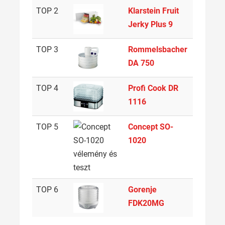
TOP 2
Klarstein Fruit
9
Jerky Plus 9
TOP 3
Rommelsbacher
4
DA 750
TOP 4
Profi Cook DR
4
1116
TOP 5
Concept SO-
9
1020
TOP 6
Gorenje
5
FDK20MG