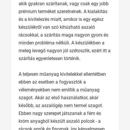
akik gyakran szárítanak, vagy csak egy jobb
prémium terméket szeretnének. A kialakítás
és a kivitelezés miatt, amikor is egy egész
készülékről van szó kihúzható aszaló
rácsokkal, a szárítás maga nagyon gyors és
minden probléma nélküli. A készülékben a
meleg levegő nagyon jól szétoszlik, ezért itt a
szárítás egyenletesen történik.
A teljesen műanyag kivitelekkel ellentétben
ebben az esetben a fogyasztók a
véleményekben nem említik a műanyag
szagot. Akár az első használatkor, akár
később, az aszalógép nem termel szagot.
Ebben nagy szerepet játszanak a fém és
króm anyagból készült aszaló polcok - a
rácsok aprók és finomak, így kényelmesen