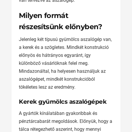
van tervezve az aszalógép.
Milyen formát
részesítsünk előnyben?
Jelenleg két típusú gyümölcs aszalógép van,
a kerek és a szögletes. Mindkét konstrukció
előnyös és hátrányos egyaránt, így
különböző vásárlóknak felel meg.
Mindazonáltal, ha helyesen használjuk az
aszalógépet, mindkét konstrukcióból
tökéletes lesz az eredmény.
Kerek gyümölcs aszalógépek
A gyártók kínálatában gyakoribbak és
pénztárcabarát megoldások. Előnyük, hogy a
tálca rétegezhető aszerint, hogy mennyi