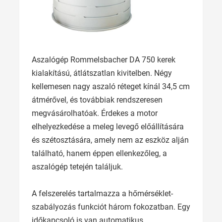
Aszalógép Rommelsbacher DA 750 kerek
kialakítású, átlátszatlan kivitelben. Négy
kellemesen nagy aszaló réteget kínál 34,5 cm
átmérővel, és továbbiak rendszeresen
megvásárolhatóak. Érdekes a motor
elhelyezkedése a meleg levegő előállítására
és szétosztására, amely nem az eszköz alján
található, hanem éppen ellenkezőleg, a
aszalógép tetején találjuk.
A felszerelés tartalmazza a hőmérséklet-
szabályozás funkciót három fokozatban. Egy
időkapcsoló is van automatikus