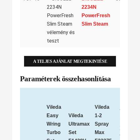
2234N
PowerFresh
Slim Steam
A TELJES AJÁNLAT MEGTEKINTÉSE
Paraméterek összehasonlítása
Vileda
Vileda
Vileda
Easy
Vileda
1-2
Ultramat
Wring
Ultramax
Spray
XL
Turbo
Set
Max
Turbo