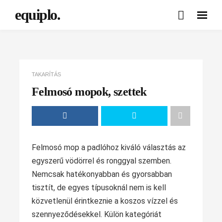
equiplo.
TAKARÍTÁS
Felmosó mopok, szettek
Felmosó mop a padlóhoz kiváló választás az
egyszerű vödörrel és ronggyal szemben.
Nemcsak hatékonyabban és gyorsabban
tisztít, de egyes típusoknál nem is kell
közvetlenül érintkeznie a koszos vízzel és
szennyeződésekkel. Külön kategóriát