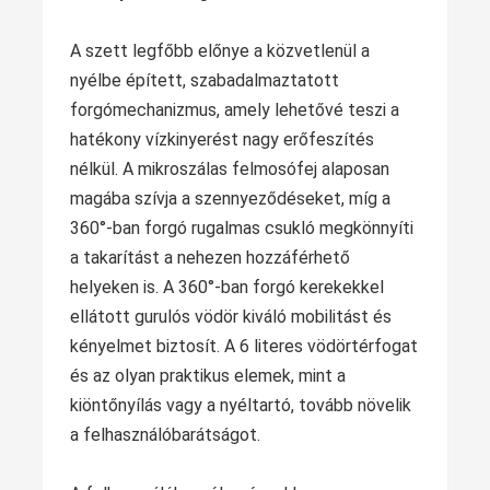
A szett legfőbb előnye a közvetlenül a
nyélbe épített, szabadalmaztatott
forgómechanizmus, amely lehetővé teszi a
hatékony vízkinyerést nagy erőfeszítés
nélkül. A mikroszálas felmosófej alaposan
magába szívja a szennyeződéseket, míg a
360°-ban forgó rugalmas csukló megkönnyíti
a takarítást a nehezen hozzáférhető
helyeken is. A 360°-ban forgó kerekekkel
ellátott gurulós vödör kiváló mobilitást és
kényelmet biztosít. A 6 literes vödörtérfogat
és az olyan praktikus elemek, mint a
kiöntőnyílás vagy a nyéltartó, tovább növelik
a felhasználóbarátságot.