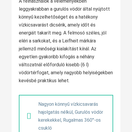
A felhasználók a véleményekben
leggyakrabban a gurulós vödör által nyújtott
könnyű kezelhetőséget és a hatékony
vízkicsavarást dicsérik, amely időt és
energiát takarít meg. A felmosó széles, jól
eléri a sarkokat, és a Leifheit márkára
jellemző minőségi kialakítást kínál. Az
egyetlen gyakoribb kifogás a néhány
változatnál előforduló kisebb (6 l)
vödörtérfogat, amely nagyobb helyiségekben
kevésbé praktikus lehet.
Nagyon könnyű vízkicsavarás
hajolgatás nélkül, Gurulós vödör
kerekekkel, Rugalmas 360°-os
csukló