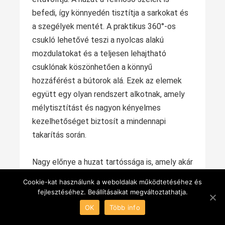
befedi, így könnyedén tisztítja a sarkokat és
a szegélyek mentét. A praktikus 360°-os
csukló lehetővé teszi a nyolcas alakú
mozdulatokat és a teljesen lehajtható
csuklónak köszönhetően a könnyű
hozzáférést a bútorok alá. Ezek az elemek
együtt egy olyan rendszert alkotnak, amely
mélytisztítást és nagyon kényelmes
kezelhetőséget biztosít a mindennapi
takarítás során.
Nagy előnye a huzat tartóssága is, amely akár
60 °C-on is mosható és többször újra
Cookie-kat használunk a weboldalak működtetéséhez és
felhasználható, így a szett gazdaságos és
fejlesztéséhez. Beállításaikat megváltoztathatja.
környezetbarát megoldás. A felhasználók
OK
Több info
azonban néha megjegyzik, hogy a prés