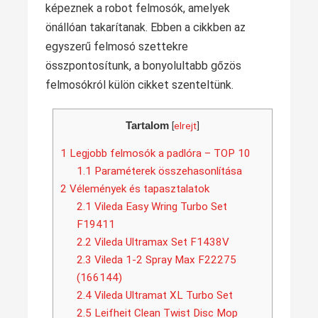
képeznek a robot felmosók, amelyek
önállóan takarítanak. Ebben a cikkben az
egyszerű felmosó szettekre
összpontosítunk, a bonyolultabb gőzös
felmosókról külön cikket szenteltünk.
Tartalom
[
elrejt
]
1
Legjobb felmosók a padlóra – TOP 10
1.1
Paraméterek összehasonlítása
2
Vélemények és tapasztalatok
2.1
Vileda Easy Wring Turbo Set
F19411
2.2
Vileda Ultramax Set F1438V
2.3
Vileda 1-2 Spray Max F22275
(166144)
2.4
Vileda Ultramat XL Turbo Set
2.5
Leifheit Clean Twist Disc Mop