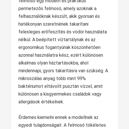
felmosó egy modern és praktikus
permetezős felmosó, amely azoknak a
felhasználóknak készült, akik gyorsan és
hatékonyan szeretnének takarítani
felesleges erőfeszítés és vödör használata
nélkül. A beépített víztartálynak és az
ergonomikus fogantyúnak köszönhetően
azonnal használatra kész, ezért különösen
alkalmas olyan háztartásokba, ahol
mindennapi, gyors takarításra van szükség. A
mikroszálas anyag több mint 99%
baktériumot eltávolít pusztán vízzel, amit
különösen a kisgyermekes családok vagy
allergiások értékelnek.
Érdemes kiemelni ennek a modellnek az
egyedi tulajdonságait. A felmosó tökéletes