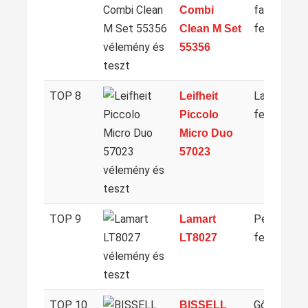
facsaró
Combi
felmosó
Clean M Set
55356
TOP 8
Lapos
Leifheit
felmosó
Piccolo
Micro Duo
57023
TOP 9
Permetez
Lamart
felmosó
LT8027
TOP 10
Gőztisztít
BISSELL