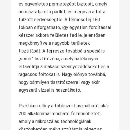
és egyenletes permetezést biztosít, amely
nem áztatja el a padlót, és megóvja a fát a
túlzott nedvességtől. A felmosófej 180
fokban elforgatható, így egyetlen fordítással
kétszer akkora felületet fed le, jelentősen
megkönnyítve a nagyobb területek
tisztítását. A fej része továbbá a speciális
„scrub” tisztítózóna, amely hatékonyan
eltávolítja a makacs szennyeződéseket és a
ragacsos foltokat is. Nagy előnye továbbá,
hogy bármilyen tisztítószerrel vagy akár
egyszerű vízzel is használható.
Praktikus előny a többször használható, akár
200 alkalommal mosható felmosóbetét,
amely a mikroszálas technológiának
köszönhetően mélytisztítást is végez az