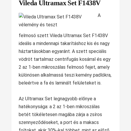
Vileda Ultramax Set F1438V
A
felmosó szett Vileda Ultramax Set F1438V
ideális a mindennapi takarításhoz kis és nagy
háztartásokban egyaránt. A szett speciális
vödröt tartalmaz centrifugás kosárral és egy
2 az 1-ben mikroszálas felmosó fejet, amely
különösen alkalmassá teszi kemény padlókra,
beleértve a fa és laminált felületeket is.
Az Ultramax Set legnagyobb előnye a
hatékonysága: a 2 az 1-ben mikroszálas
betét tökéletesen magába zárja a zsíros
szennyeződéseket, a port és a makacs
foltokat, akár 30%-kal többet, mint az előző