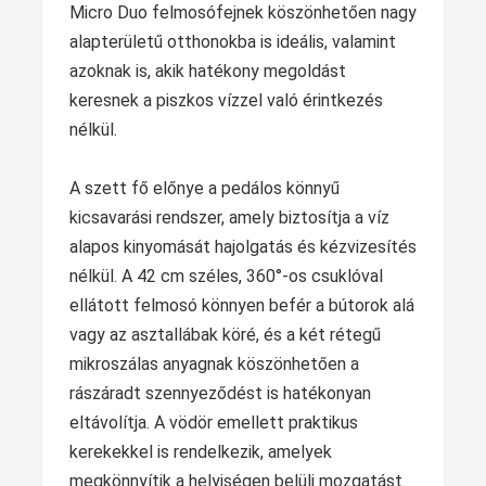
Micro Duo felmosófejnek köszönhetően nagy
alapterületű otthonokba is ideális, valamint
azoknak is, akik hatékony megoldást
keresnek a piszkos vízzel való érintkezés
nélkül.
A szett fő előnye a pedálos könnyű
kicsavarási rendszer, amely biztosítja a víz
alapos kinyomását hajolgatás és kézvizesítés
nélkül. A 42 cm széles, 360°‑os csuklóval
ellátott felmosó könnyen befér a bútorok alá
vagy az asztallábak köré, és a két rétegű
mikroszálas anyagnak köszönhetően a
rászáradt szennyeződést is hatékonyan
eltávolítja. A vödör emellett praktikus
kerekekkel is rendelkezik, amelyek
megkönnyítik a helyiségen belüli mozgatást.