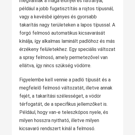
megvannak a maga előnyei és hátrányai,
például a jobb fugatisztítás a rojtos típusnál,
vagy a kevésbé igényes és gyorsabb
takarítás nagy területeken a lapos típussal. A
forgó felmosó automatikus kicsavarását
kínálja, így alkalmas laminált padlóhoz és más
érzékeny felületekhez. Egy speciális változat
a spray felmosó, amely permetezővel van
ellátva, így nincs szükség vödörre.
Figyelembe kell vennie a padló típusát és a
megfelelő felmosó változatát, illetve annak
fejét, a takarítási szélességet, a vödör
térfogatát, de a specifikus jellemzőket is.
Például, hogy van-e teleszkópos nyele, és
milyen hosszra nyitható, illetve milyen
kicsavaró rendszert kínál a felmosó.