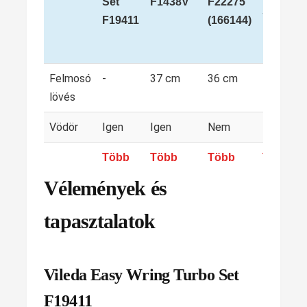
Set
F1438V
F22275
Set
F19411
(166144)
Felmosó
-
37 cm
36 cm
43 cm
lövés
Vödör
Igen
Igen
Nem
Igen
Több
Több
Több
Több
Vélemények és
tapasztalatok
Vileda Easy Wring Turbo Set
F19411