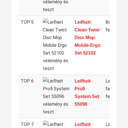
TOP 5
Bojtos, for
Leifheit
felmosó
Clean Twist
Disc Mop
Mobile Ergo
Set 52102
TOP 6
Lapos,
Leifheit
facsaró
Profi
felmosó
System Set
55096
TOP 7
Lapos,
Leifheit