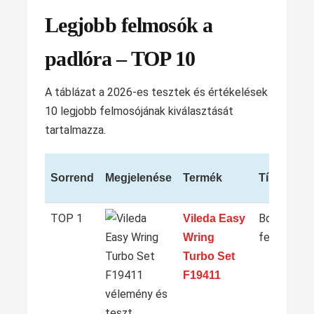
Legjobb felmosók a
padlóra – TOP 10
A táblázat a 2026-es tesztek és értékelések
10 legjobb felmosójának kiválasztását
tartalmazza.
Sorrend
Megjelenése
Termék
Típus
TOP 1
Bojtos, for
Vileda Easy
felmosó
Wring
Turbo Set
F19411