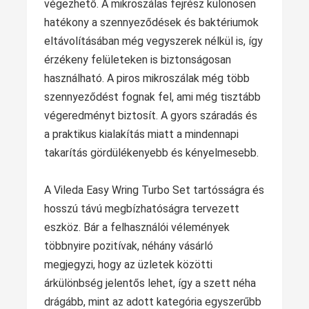
végezhető. A mikroszálas fejrész különösen
hatékony a szennyeződések és baktériumok
eltávolításában még vegyszerek nélkül is, így
érzékeny felületeken is biztonságosan
használható. A piros mikroszálak még több
szennyeződést fognak fel, ami még tisztább
végeredményt biztosít. A gyors száradás és
a praktikus kialakítás miatt a mindennapi
takarítás gördülékenyebb és kényelmesebb.
A Vileda Easy Wring Turbo Set tartósságra és
hosszú távú megbízhatóságra tervezett
eszköz. Bár a felhasználói vélemények
többnyire pozitívak, néhány vásárló
megjegyzi, hogy az üzletek közötti
árkülönbség jelentős lehet, így a szett néha
drágább, mint az adott kategória egyszerűbb