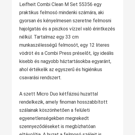
Leifheit Combi Clean M Set 55356 egy
praktikus felmosó mindenki számára, aki
gyorsan és kényelmesen szeretne felmosni
hajolgatás és a piszkos vízzel való érintkezés
nélkül. Tartalmaz egy 33 cm
munkaszélességű felmosót, egy 12 literes
vödröt és a Combi Press préselőt, így ideális
kisebb és nagyobb háztartásokba egyaránt,
ahol értékelik az egyszerű és higiénikus
csavarási rendszert.
A szett Micro Duo kétfázisú huzattal
rendelkezik, amely finoman hosszabbított
szálainak köszönhetően a felületi
egyenetlenségekben megrekedt
szennyeződéseket is megbízhatóan
eltávolítja. A huzat a felmosó széleit is