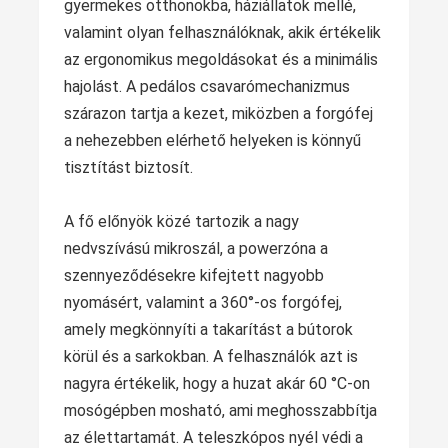
gyermekes otthonokba, háziállatok mellé,
valamint olyan felhasználóknak, akik értékelik
az ergonomikus megoldásokat és a minimális
hajolást. A pedálos csavarómechanizmus
szárazon tartja a kezet, miközben a forgófej
a nehezebben elérhető helyeken is könnyű
tisztítást biztosít.
A fő előnyök közé tartozik a nagy
nedvszívású mikroszál, a powerzóna a
szennyeződésekre kifejtett nagyobb
nyomásért, valamint a 360°-os forgófej,
amely megkönnyíti a takarítást a bútorok
körül és a sarkokban. A felhasználók azt is
nagyra értékelik, hogy a huzat akár 60 °C-on
mosógépben mosható, ami meghosszabbítja
az élettartamát. A teleszkópos nyél védi a