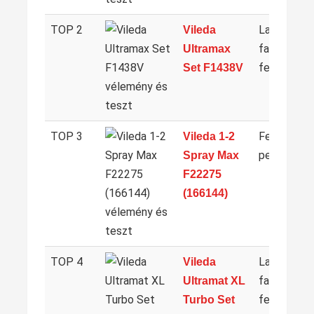
TOP 2
Lapos,
Vileda
facsaró
Ultramax
felmosó
Set F1438V
TOP 3
Felmosó
Vileda 1-2
permetező
Spray Max
F22275
(166144)
TOP 4
Lapos,
Vileda
facsaró
Ultramat XL
felmosó
Turbo Set