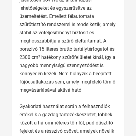
lehetőségeket és egyszerűsítve az
üzemeltetést. Emellett félautomata
szűrőtisztító rendszerrel is rendelkezik, amely
stabil szívóteljesítményt biztosít és
meghosszabbítja a szűrő élettartamát. A
porszívó 15 literes bruttó tartálytérfogatot és
2300 cm² hatékony szűrőfelületet kínál, így a
nagyobb mennyiségű szennyeződést is
könnyedén kezeli. Nem hiányzik a beépített
fújócsatlakozás sem, amely megfelelő tömlő
megvásárlásával aktiválható.
Gyakorlati használat során a felhasználók
értékelik a gazdag tartozékkészletet, többek
között a háromméteres tömlőt, padlótisztító
fejeket és a résszívó csövet, amelyek növelik