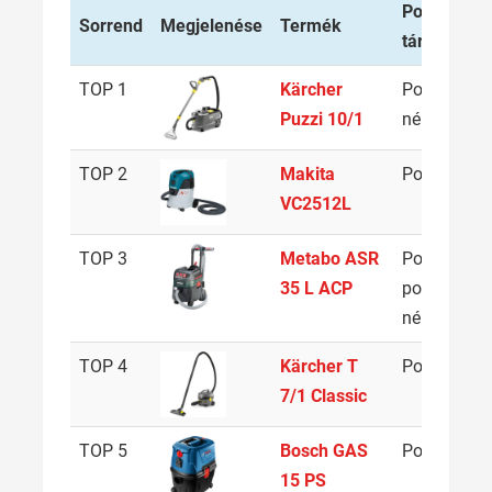
Por
Sorrend
Megjelenése
Termék
tárolása
TOP 1
Kärcher
Porzsák
1
Puzzi 10/1
nélküli
TOP 2
Makita
Porzsák
2
VC2512L
TOP 3
Metabo ASR
Porzsák,
3
35 L ACP
porzsák
nélküli
TOP 4
Kärcher T
Porzsák
7
7/1 Classic
TOP 5
Bosch GAS
Porzsák
1
15 PS