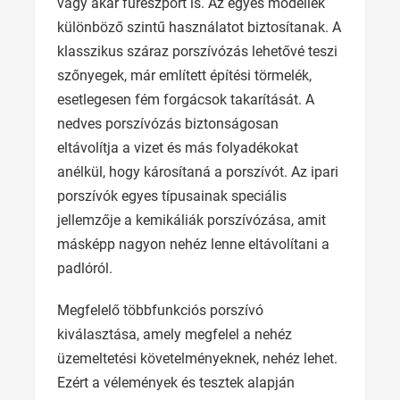
vagy akár fűrészport is. Az egyes modellek
különböző szintű használatot biztosítanak. A
klasszikus száraz porszívózás lehetővé teszi
szőnyegek, már említett építési törmelék,
esetlegesen fém forgácsok takarítását. A
nedves porszívózás biztonságosan
eltávolítja a vizet és más folyadékokat
anélkül, hogy károsítaná a porszívót. Az ipari
porszívók egyes típusainak speciális
jellemzője a kemikáliák porszívózása, amit
másképp nagyon nehéz lenne eltávolítani a
padlóról.
Megfelelő többfunkciós porszívó
kiválasztása, amely megfelel a nehéz
üzemeltetési követelményeknek, nehéz lehet.
Ezért a vélemények és tesztek alapján