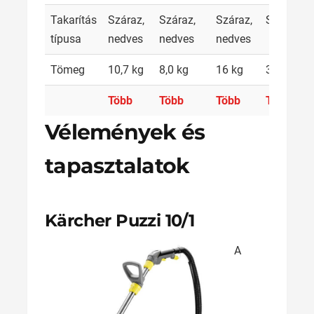
Takarítás
Száraz,
Száraz,
Száraz,
Száraz
típusa
nedves
nedves
nedves
Tömeg
10,7 kg
8,0 kg
16 kg
3,5 kg
Több
Több
Több
Több
Vélemények és
tapasztalatok
Kärcher Puzzi 10/1
A