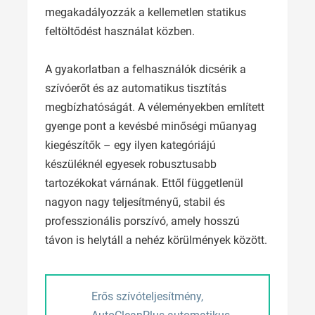
megakadályozzák a kellemetlen statikus
feltöltődést használat közben.
A gyakorlatban a felhasználók dicsérik a
szívóerőt és az automatikus tisztítás
megbízhatóságát. A véleményekben említett
gyenge pont a kevésbé minőségi műanyag
kiegészítők – egy ilyen kategóriájú
készüléknél egyesek robusztusabb
tartozékokat várnának. Ettől függetlenül
nagyon nagy teljesítményű, stabil és
professzionális porszívó, amely hosszú
távon is helytáll a nehéz körülmények között.
Erős szívóteljesítmény,