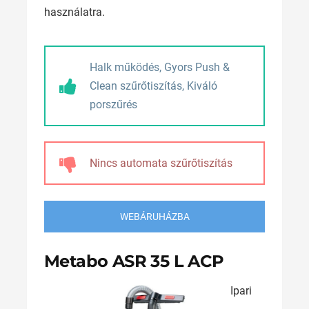
használatra.
Halk működés, Gyors Push &
Clean szűrőtiszítás, Kiváló
porszűrés
Nincs automata szűrőtiszítás
WEBÁRUHÁZBA
Metabo ASR 35 L ACP
Ipari