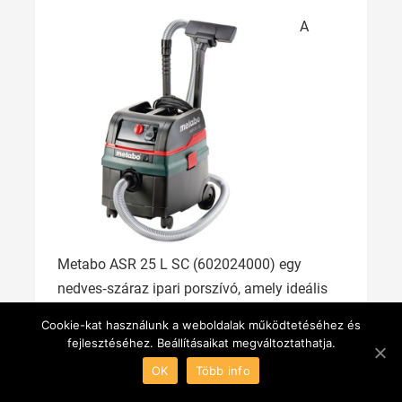
A
Metabo ASR 25 L SC (602024000) egy
nedves‑száraz ipari porszívó, amely ideális
profi szakembereknek és igényes otthoni
Cookie-kat használunk a weboldalak működtetéséhez és
felhasználóknak, akik megbízható
fejlesztéséhez. Beállításaikat megváltoztathatja.
teljesítményt keresnek az építkezésen, a
OK
Több info
műhelyben vagy a megterhelő projektek utáni