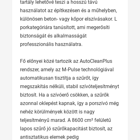
tartály lehetővé teszi a hosszú távú
használatot az építkezésen és a műhelyben,
különösen beton- vagy kőpor elszívásakor. L
porkategóriára tanúsított, ami megerősíti
biztonságát és alkalmasságát
professzionális használatra.
Fő előnyei közé tartozik az AutoCleanPlus
rendszer, amely az M‑Pulse technológiával
automatikusan tisztítja a szűrőt, így
megszakítás nélküli, stabil szívóteljesítményt
biztosít. Ha a szívóerő csökken, a szűrők
azonnal oklepést kapnak, így a porszívó még
nehéz körülmények között is nagy
teljesítményű marad. A 8600 cm² felületű
lapos szűrő jó szűrőkapacitást biztosít, az
antisztatikus elemek pedig