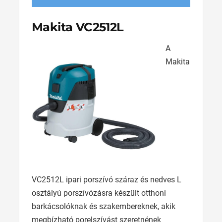
Makita VC2512L
A
Makita
VC2512L ipari porszívó száraz és nedves L
osztályú porszívózásra készült otthoni
barkácsolóknak és szakembereknek, akik
megbízható porelszívást szeretnének