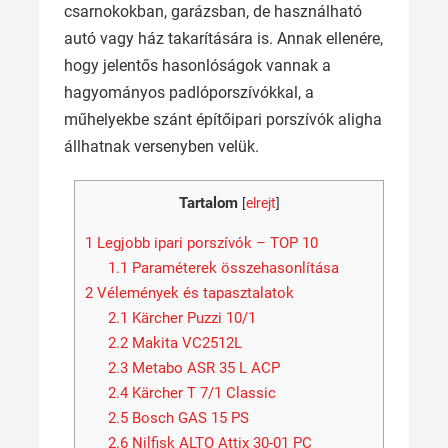
csarnokokban, garázsban, de használható
autó vagy ház takarítására is. Annak ellenére,
hogy jelentős hasonlóságok vannak a
hagyományos padlóporszívókkal, a
műhelyekbe szánt építőipari porszívók aligha
állhatnak versenyben velük.
Tartalom
[
elrejt
]
1
Legjobb ipari porszívók – TOP 10
1.1
Paraméterek összehasonlítása
2
Vélemények és tapasztalatok
2.1
Kärcher Puzzi 10/1
2.2
Makita VC2512L
2.3
Metabo ASR 35 L ACP
2.4
Kärcher T 7/1 Classic
2.5
Bosch GAS 15 PS
2.6
Nilfisk ALTO Attix 30-01 PC