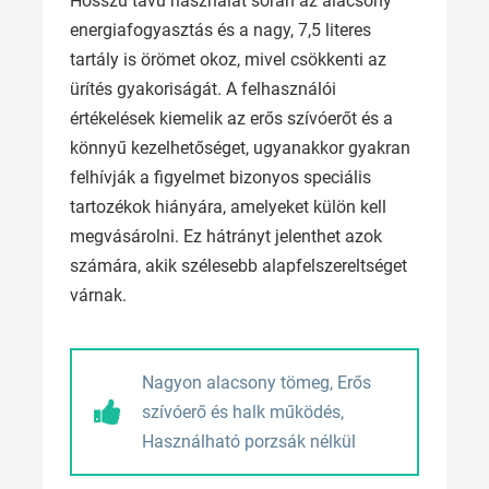
Hosszú távú használat során az alacsony
energiafogyasztás és a nagy, 7,5 literes
tartály is örömet okoz, mivel csökkenti az
ürítés gyakoriságát. A felhasználói
értékelések kiemelik az erős szívóerőt és a
könnyű kezelhetőséget, ugyanakkor gyakran
felhívják a figyelmet bizonyos speciális
tartozékok hiányára, amelyeket külön kell
megvásárolni. Ez hátrányt jelenthet azok
számára, akik szélesebb alapfelszereltséget
várnak.
Nagyon alacsony tömeg, Erős
szívóerő és halk működés,
Használható porzsák nélkül