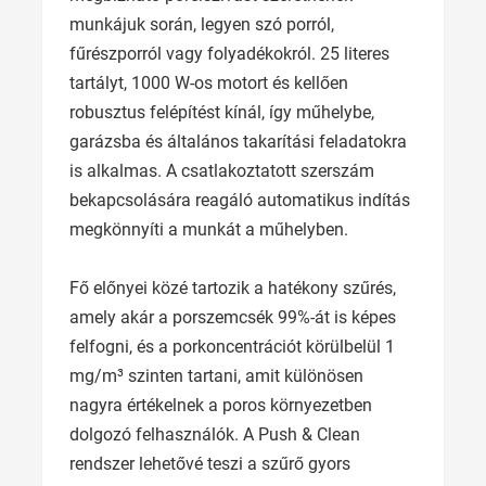
munkájuk során, legyen szó porról,
fűrészporról vagy folyadékokról. 25 literes
tartályt, 1000 W-os motort és kellően
robusztus felépítést kínál, így műhelybe,
garázsba és általános takarítási feladatokra
is alkalmas. A csatlakoztatott szerszám
bekapcsolására reagáló automatikus indítás
megkönnyíti a munkát a műhelyben.
Fő előnyei közé tartozik a hatékony szűrés,
amely akár a por­szemcsék 99%-át is képes
felfogni, és a porkoncentrációt körülbelül 1
mg/m³ szinten tartani, amit különösen
nagyra értékelnek a poros környezetben
dolgozó felhasználók. A Push & Clean
rendszer lehetővé teszi a szűrő gyors