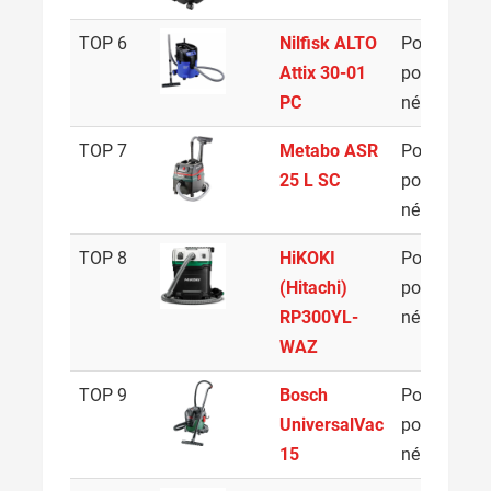
TOP 6
Nilfisk ALTO
Porzsák,
3
Attix 30-01
porzsák
PC
nélküli
TOP 7
Metabo ASR
Porzsák,
2
25 L SC
porzsák
nélküli
TOP 8
HiKOKI
Porzsák,
3
(Hitachi)
porzsák
RP300YL-
nélküli
WAZ
TOP 9
Bosch
Porzsák,
1
UniversalVac
porzsák
15
nélküli