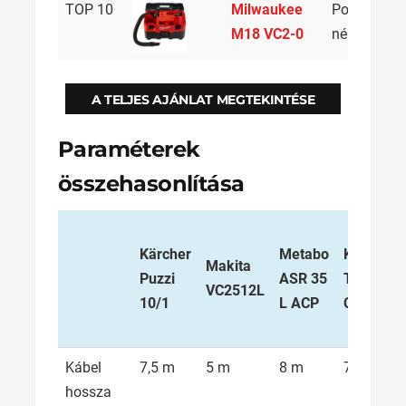
TOP 10
Milwaukee
Porzsák
7
M18 VC2-0
nélküli
A TELJES AJÁNLAT MEGTEKINTÉSE
Paraméterek
összehasonlítása
Kärcher
Metabo
Kärcher
Makita
Puzzi
ASR 35
T 7/1
VC2512L
10/1
L ACP
Classic
Kábel
7,5 m
5 m
8 m
7,5 m
hossza