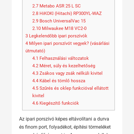
2.7
Metabo ASR 25 L SC
2.8
HiKOKI (Hitachi) RP300YL-WAZ
2.9
Bosch UniversalVac 15
2.10
Milwaukee M18 VC2-0
3
Legkelendőbb ipari porszívók
4
Milyen ipari porszívót vegyek? (vásárlási
útmutató)
4.1
Felhasználási változatok
4.2
Méret, súly és kezelhetőség
4.3
Zsákos vagy zsák nélküli kivitel
4.4
Kábel és tömlő hossza
4.5
Szűrés és oklep funkcióval ellátott
kivitel
4.6
Kiegészítő funkciók
Az ipari porszívó képes eltávolítani a durva
és finom port, folyadékot, építési törmeléket