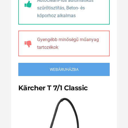
AutoCleanPlus automatikus
szűrőtisztítás, Beton- és
kőporhoz alkalmas
Gyengébb minőségű műanyag
tartozékok
WEBÁRUHÁZBA
Kärcher T 7/1 Classic