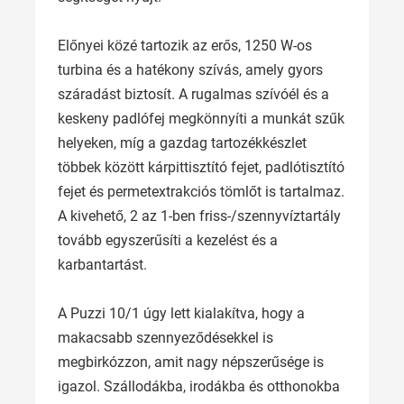
Előnyei közé tartozik az erős, 1250 W-os
turbina és a hatékony szívás, amely gyors
száradást biztosít. A rugalmas szívóél és a
keskeny padlófej megkönnyíti a munkát szűk
helyeken, míg a gazdag tartozékkészlet
többek között kárpittisztító fejet, padlótisztító
fejet és permetextrakciós tömlőt is tartalmaz.
A kivehető, 2 az 1-ben friss-/szennyvíztartály
tovább egyszerűsíti a kezelést és a
karbantartást.
A Puzzi 10/1 úgy lett kialakítva, hogy a
makacsabb szennyeződésekkel is
megbirkózzon, amit nagy népszerűsége is
igazol. Szállodákba, irodákba és otthonokba