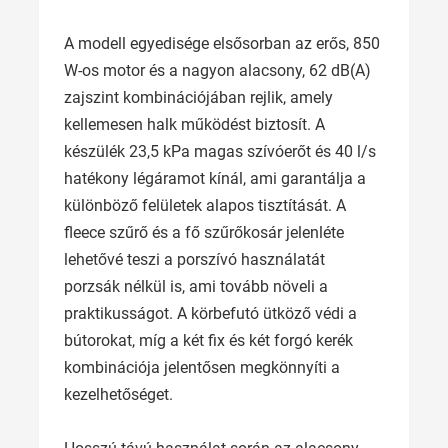
A modell egyedisége elsősorban az erős, 850
W-os motor és a nagyon alacsony, 62 dB(A)
zajszint kombinációjában rejlik, amely
kellemesen halk működést biztosít. A
készülék 23,5 kPa magas szívóerőt és 40 l/s
hatékony légáramot kínál, ami garantálja a
különböző felületek alapos tisztítását. A
fleece szűrő és a fő szűrőkosár jelenléte
lehetővé teszi a porszívó használatát
porzsák nélkül is, ami tovább növeli a
praktikusságot. A körbefutó ütköző védi a
bútorokat, míg a két fix és két forgó kerék
kombinációja jelentősen megkönnyíti a
kezelhetőséget.