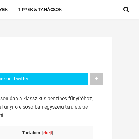
YEK
TIPPEK & TANÁCSOK
re on Twitter
asonlóan a klasszikus benzines fűnyíróhoz,
fűnyíró elsősorban egyszerű területekre
ni.
Tartalom
[
elrejt
]