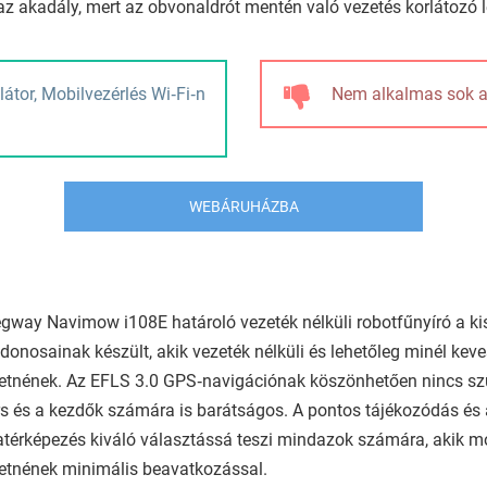
az akadály, mert az obvonaldrót mentén való vezetés korlátozó l
átor, Mobilvezérlés Wi‑Fi‑n
Nem alkalmas sok ak
WEBÁRUHÁZBA
gway Navimow i108E határoló vezeték nélküli robotfűnyíró a ki
jdonosainak készült, akik vezeték nélküli és lehetőleg minél k
etnének. Az EFLS 3.0 GPS‑navigációnak köszönhetően nincs szük
s és a kezdők számára is barátságos. A pontos tájékozódás és 
térképezés kiváló választássá teszi mindazok számára, akik m
etnének minimális beavatkozással.