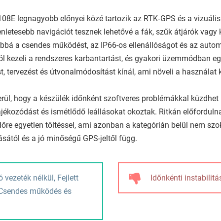
108E legnagyobb előnyei közé tartozik az RTK‑GPS és a vizuáli
nletesebb navigációt tesznek lehetővé a fák, szűk átjárók vagy k
bbá a csendes működést, az IP66-os ellenállóságot és az automat
jól kezeli a rendszeres karbantartást, és gyakori üzemmódban egy
, tervezést és útvonalmódosítást kínál, ami növeli a használat 
rül, hogy a készülék időnként szoftveres problémákkal küzdhet —
jékozódást és ismétlődő leállásokat okoztak. Ritkán előfordul
őre egyetlen töltéssel, ami azonban a kategórián belül nem szo
ásától és a jó minőségű GPS-jeltől függ.
 vezeték nélkül, Fejlett
Időnkénti instabilitá
, Csendes működés és