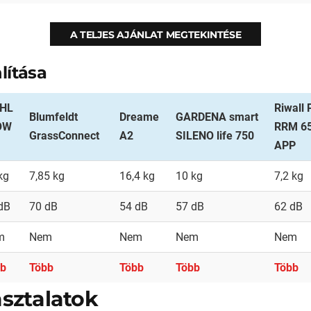
A TELJES AJÁNLAT MEGTEKINTÉSE
lítása
IHL
Riwall
Blumfeldt
Dreame
GARDENA smart
OW
RRM 6
GrassConnect
A2
SILENO life 750
APP
kg
7,85 kg
16,4 kg
10 kg
7,2 kg
dB
70 dB
54 dB
57 dB
62 dB
m
Nem
Nem
Nem
Nem
bb
Több
Több
Több
Több
sztalatok