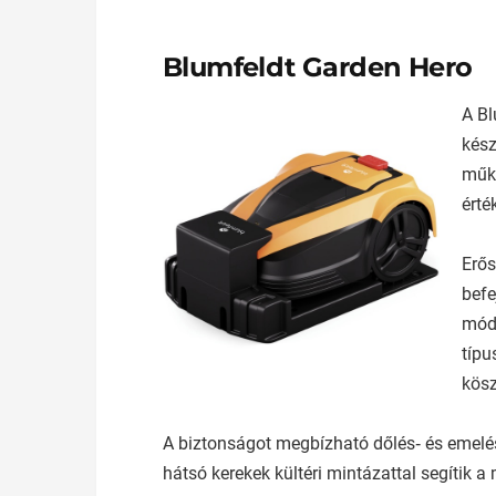
Blumfeldt Garden Hero
A Bl
kész
műkö
érté
Erős
befe
mód 
típu
kösz
A biztonságot megbízható dőlés‑ és emelésé
hátsó kerekek kültéri mintázattal segítik 