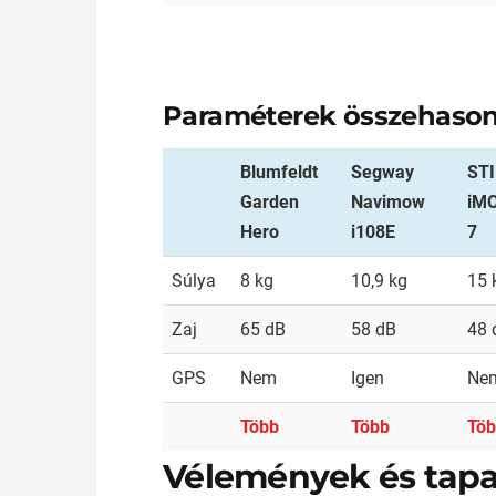
Paraméterek összehason
Blumfeldt
Segway
ST
Garden
Navimow
iM
Hero
i108E
7
Súlya
8 kg
10,9 kg
15 
Zaj
65 dB
58 dB
48 
GPS
Nem
Igen
Ne
Több
Több
Tö
Vélemények és tapa