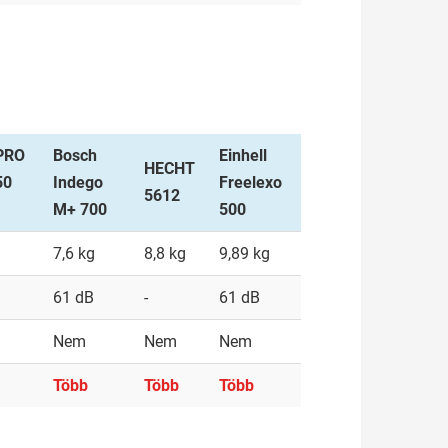
 PRO
Bosch
Einhell
HECHT
50
Indego
Freelexo
5612
M+ 700
500
7,6 kg
8,8 kg
9,89 kg
61 dB
-
61 dB
Nem
Nem
Nem
Több
Több
Több