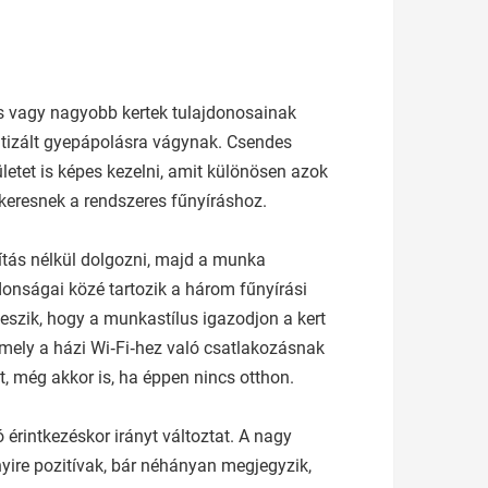
es vagy nagyobb kertek tulajdonosainak
atizált gyepápolásra vágynak. Csendes
ületet is képes kezelni, amit különösen azok
 keresnek a rendszeres fűnyíráshoz.
tás nélkül dolgozni, majd a munka
donságai közé tartozik a három fűnyírási
eszik, hogy a munkastílus igazodjon a kert
amely a házi Wi‑Fi‑hez való csatlakozásnak
, még akkor is, ha éppen nincs otthon.
érintkezéskor irányt változtat. A nagy
nyire pozitívak, bár néhányan megjegyzik,