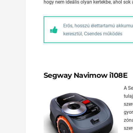
hogy nem ideális olyan kertekbe, ahol sok 
Erős, hosszú élettartamú akkumul
keresztül, Csendes működés
Segway Navimow i108E
A Se
tula
szer
gyor
zóna
szer