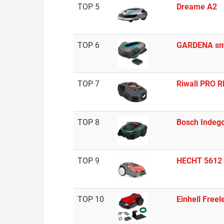
TOP 5
Dreame A2
TOP 6
GARDENA sma
TOP 7
Riwall PRO 
TOP 8
Bosch Indeg
TOP 9
HECHT 5612
TOP 10
Einhell Freel