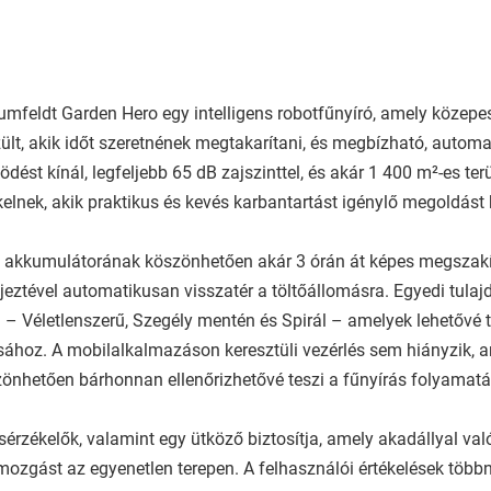
umfeldt Garden Hero egy intelligens robotfűnyíró, amely közep
ült, akik időt szeretnének megtakarítani, és megbízható, autom
dést kínál, legfeljebb 65 dB zajszinttel, és akár 1 400 m²-es ter
kelnek, akik praktikus és kevés karbantartást igénylő megoldást
 akkumulátorának köszönhetően akár 3 órán át képes megszakí
jeztével automatikusan visszatér a töltőállomásra. Egyedi tulaj
– Véletlenszerű, Szegély mentén és Spirál – amelyek lehetővé t
sához. A mobilalkalmazáson keresztüli vezérlés sem hiányzik, 
önhetően bárhonnan ellenőrizhetővé teszi a fűnyírás folyamatát
rzékelők, valamint egy ütköző biztosítja, amely akadállyal való 
a mozgást az egyenetlen terepen. A felhasználói értékelések több