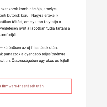
s szenzorok kombinációja, amelyek
erti bútorok körül. Nagyra értékelik
ikus töltést, amely után folytatja a
enletesen nyírt állapotban tudja tartani a
komfortját.
 különösen az új frissítések után,
nak panaszok a gyengébb teljesítményre
katlan. Összességében egy okos és fejlett
s firmware‑frissítések után