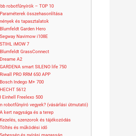
bb robotfűnyírók – TOP 10
Paraméterek összehasonlítása
ények és tapasztalatok
Blumfeldt Garden Hero
Segway Navimow i108E
STIHL iMOW 7
Blumfeldt GrassConnect
Dreame A2
GARDENA smart SILENO life 750
Riwall PRO RRM 650 APP
Bosch Indego M+ 700
HECHT 5612
0
Einhell Freelexo 500
n robotfűnyíró vegyek? (vásárlási útmutató)
A kert nagysága és a terep
Kezelés, szenzorok és tájékozódás
Töltés és működési idő
Sebesség és nyírási magasság