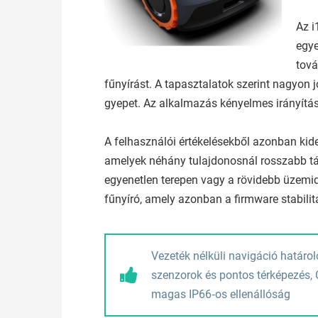
Az i
egye
tová
fűnyírást. A tapasztalatok szerint nagyon 
gyepet. Az alkalmazás kényelmes irányítást
A felhasználói értékelésekből azonban kide
amelyek néhány tulajdonosnál rosszabb tá
egyenetlen terepen vagy a rövidebb üzemid
fűnyíró, amely azonban a firmware stabilit
Vezeték nélküli navigáció határoló
szenzorok és pontos térképezés
magas IP66‑os ellenállóság