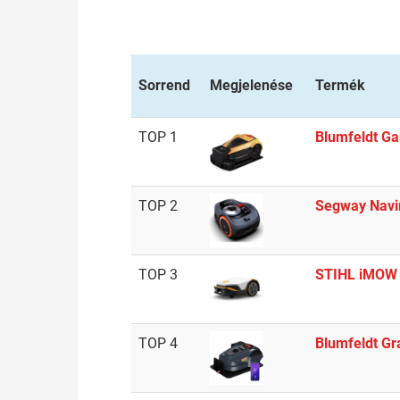
Sorrend
Megjelenése
Termék
TOP 1
Blumfeldt Ga
TOP 2
Segway Navi
TOP 3
STIHL iMOW
TOP 4
Blumfeldt G