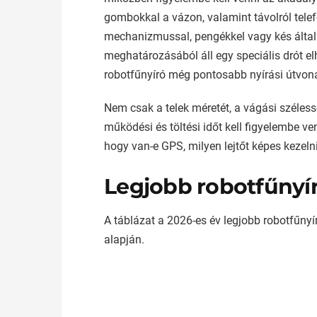
gombokkal a vázon, valamint távolról tele
mechanizmussal, pengékkel vagy kés által
meghatározásából áll egy speciális drót e
robotfűnyíró még pontosabb nyírási útvonal
Nem csak a telek méretét, a vágási szélessé
működési és töltési időt kell figyelembe ve
hogy van-e GPS, milyen lejtőt képes kezelni
Legjobb robotfűnyír
A táblázat a 2026-es év legjobb robotfűnyí
alapján.