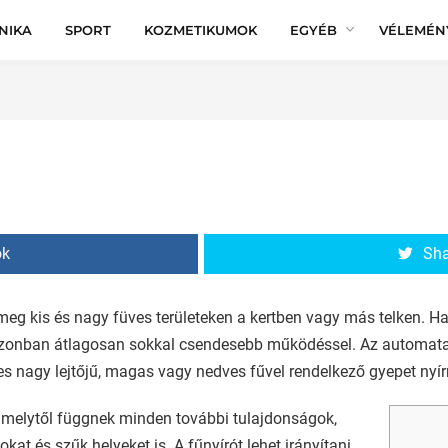
NIKA
SPORT
KOZMETIKUMOK
EGYÉB
VÉLEMÉN
ok
Sha
 meg kis és nagy füves területeken a kertben vagy más telken. H
azonban átlagosan sokkal csendesebb működéssel. Az automata 
s nagy lejtőjű, magas vagy nedves fűvel rendelkező gyepet nyír
amelytől függnek minden további tulajdonságok,
at és szűk helyeket is. A fűnyírót lehet irányítani