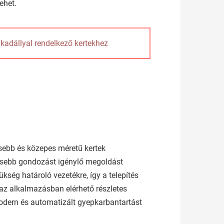
ehet.
adállyal rendelkező kertekhez
sebb és közepes méretű kertek
evesebb gondozást igénylő megoldást
ség határoló vezetékre, így a telepítés
az alkalmazásban elérhető részletes
odern és automatizált gyepkarbantartást