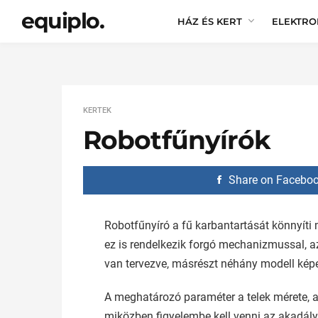
equiplo.
HÁZ ÉS KERT
ELEKTRO
KERTEK
Robotfűnyírók
Share on Facebo
Robotfűnyíró a fű karbantartását könnyíti
ez is rendelkezik forgó mechanizmussal, 
van tervezve, másrészt néhány modell képe
A meghatározó paraméter a telek mérete, 
miközben figyelembe kell venni az akadályok