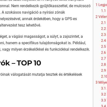
1
Legjo
fonnal. Nem rendelkezik gyűjtőkasszettel, de mulcsozó
1.1
. A szokásos navigáció a nyírási zónák
2
Vélem
lhelyezésével, annak érdekében, hogy a GPS-es
2.1
tervezést tesz lehetővé.
2.2
2.3
get, a vágási magasságot, a súlyt, a zajszintet, a
2.4
nni, hanem a specifikus tulajdonságokat is. Például,
2.5
, vagy milyen érzékelőkkel és funkciókkal rendelkezik.
2.6
2.7
ók – TOP 10
2.8
2.9
róinak válogatását mutatja tesztek és értékelések
2.1
3
Milye
3.1
3.2
3.3
3.4