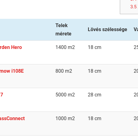
3.5
Telek
Lövés szélessége
V
mérete
rden Hero
1400 m2
18 cm
2
mow i108E
800 m2
18 cm
2
 7
5000 m2
28 cm
2
rassConnect
1000 m2
18 cm
2